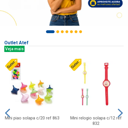
Outlet Atef
Veja mais
Mini piao solapa c/20 ref 863
Mini relogio solapa c/12 ref
832