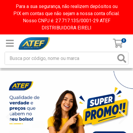
Para a sua segurança, não realizem depósitos ou
PIX em contas que não sejam a nossa conta oficial.
Nosso CNPJ é: 27.717.135/0001-29 ATEF
DISTRIBUIDORA EIRELI
0