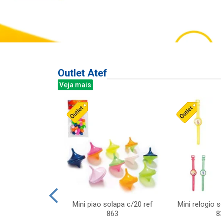
Outlet Atef
Veja mais
last c/div
Mini piao solapa c/20 ref
Mini relogio 
m ursinhos sor
863
8