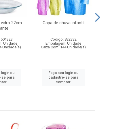
 vidro 22cm
Capa de chuva infantil
Jg prato fun
ante
diam
 501323
Código: 832332
Código:
: Unidade
Embalagem: Unidade
Embalagem
4 Unidade(s)
Caixa Com: 144 Unidade(s)
Caixa Com: 6
 login ou
Faça seu login ou
Faça seu 
-se para
cadastre-se para
cadastre
rar.
comprar.
comp