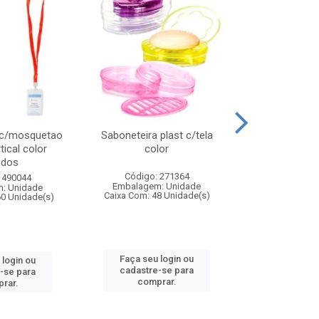
 c/mosquetao
Saboneteira plast c/tela
Prato plas
tical color
color
colo
idos
Código: 271364
Código:
 490044
Embalagem: Unidade
Embalagem
: Unidade
Caixa Com: 48 Unidade(s)
Caixa Com: 4
60 Unidade(s)
Faça seu login ou
Faça seu 
 login ou
cadastre-se para
cadastre
-se para
comprar.
comp
rar.