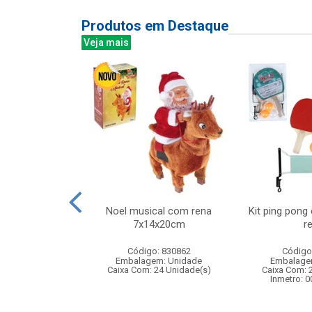
Produtos em Destaque
Veja mais
bra-gelo do
Noel musical com rena
Kit ping pon
 infantil
7x14x20cm
r
: 842598
Código: 830862
Código
m: Unidade
Embalagem: Unidade
Embalage
24 Unidade(s)
Caixa Com: 24 Unidade(s)
Caixa Com: 
006747/2019
Inmetro: 