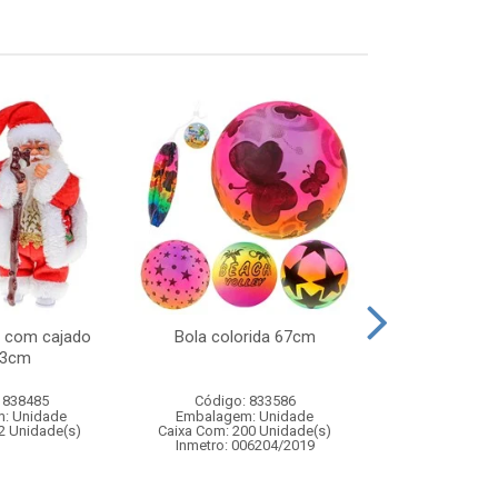
l com cajado
Bola colorida 67cm
Lata chap
33cm
 838485
Código: 833586
Código:
: Unidade
Embalagem: Unidade
Embalagem
2 Unidade(s)
Caixa Com: 200 Unidade(s)
Caixa Com: 6
Inmetro: 006204/2019