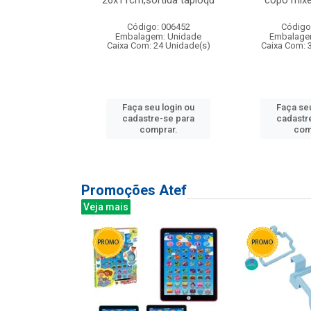
irios
26x11cm,sortida tapioqu
copo mixe
: 135177
Código: 006452
Código
m: Unidade
Embalagem: Unidade
Embalage
12 Unidade(s)
Caixa Com: 24 Unidade(s)
Caixa Com: 
u login ou
Faça seu login ou
Faça seu
e-se para
cadastre-se para
cadastr
prar.
comprar.
com
Promoções Atef
Veja mais