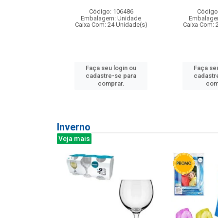
: 275814
Código: 106486
Código
m: Unidade
Embalagem: Unidade
Embalage
240 Unidade(s)
Caixa Com: 24 Unidade(s)
Caixa Com: 
u login ou
Faça seu login ou
Faça seu
e-se para
cadastre-se para
cadastr
prar.
comprar.
com
Inverno
Veja mais