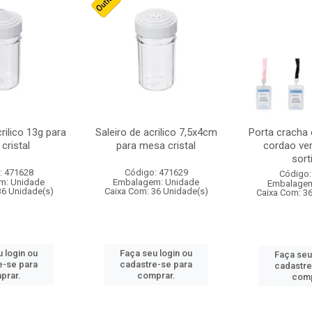
crilico 13g para
Saleiro de acrilico 7,5x4cm
Porta cracha
cristal
para mesa cristal
cordao ver
sort
: 471628
Código: 471629
Código:
m: Unidade
Embalagem: Unidade
Embalagem
36 Unidade(s)
Caixa Com: 36 Unidade(s)
Caixa Com: 3
 login ou
Faça seu login ou
Faça seu
e-se para
cadastre-se para
cadastre
prar.
comprar.
comp