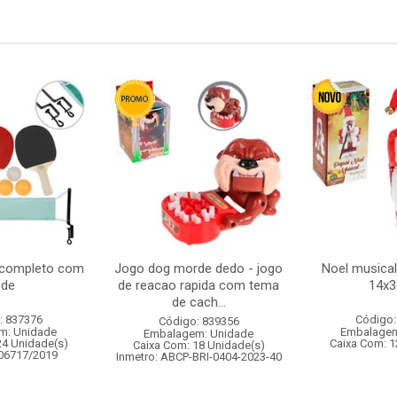
g completo com
Jogo dog morde dedo - jogo
Noel musica
ede
de reacao rapida com tema
14x
de cach...
: 837376
Código:
Código: 839356
m: Unidade
Embalagem
Embalagem: Unidade
24 Unidade(s)
Caixa Com: 1
Caixa Com: 18 Unidade(s)
006717/2019
Inmetro: ABCP-BRI-0404-2023-40