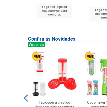
Faça seu login ou
u login ou
Faça seu
cadastre-se para
e-se para
cadastr
comprar.
prar.
com
Confira as Novidades
Veja mais
mesa cer 18cm
Tapioqueira plastico
Copo mixer 