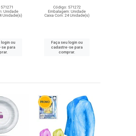
 571271
Código: 571272
Código:
: Unidade
Embalagem: Unidade
Embalagem
4 Unidade(s)
Caixa Com: 24 Unidade(s)
Caixa Com: 4
 login ou
Faça seu login ou
Faça seu 
-se para
cadastre-se para
cadastre
rar.
comprar.
comp