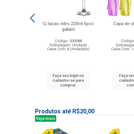
o raso 25,5cm
Cj tacas vidro 220ml 6pcs
Capa de c
e petala
gallant
: 503787
Código: 500088
Código
m: Unidade
Embalagem: Unidade
Embalage
24 Unidade(s)
Caixa Com: 6 Unidade(s)
Caixa Com: 1
u login ou
Faça seu login ou
Faça seu
e-se para
cadastre-se para
cadastr
prar.
comprar.
com
Produtos até R$20,00
Veja mais