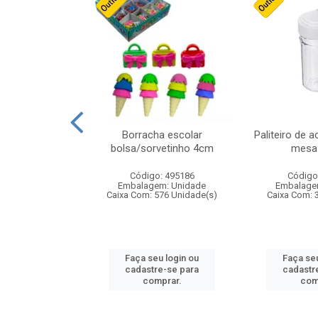
stico n.4 12cm
Borracha escolar
Paliteiro de a
bolsa/sorvetinho 4cm
mesa 
: 940550
Código: 495186
Código
m: Unidade
Embalagem: Unidade
Embalage
24 Unidade(s)
Caixa Com: 576 Unidade(s)
Caixa Com: 
u login ou
Faça seu login ou
Faça seu
e-se para
cadastre-se para
cadastr
prar.
comprar.
com