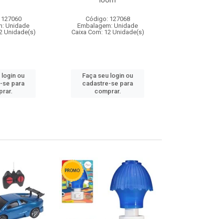
loom
 127060
Código: 127068
Código:
: Unidade
Embalagem: Unidade
Embalagem
2 Unidade(s)
Caixa Com: 12 Unidade(s)
Caixa Com: 1
 login ou
Faça seu login ou
Faça seu 
-se para
cadastre-se para
cadastre
rar.
comprar.
comp