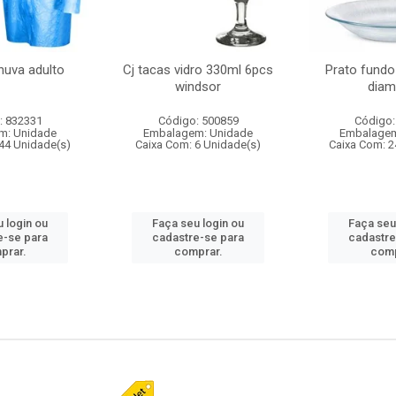
huva adulto
Cj tacas vidro 330ml 6pcs
Prato fundo
windsor
diam
: 832331
Código: 500859
Código:
m: Unidade
Embalagem: Unidade
Embalagem
44 Unidade(s)
Caixa Com: 6 Unidade(s)
Caixa Com: 2
 login ou
Faça seu login ou
Faça seu
e-se para
cadastre-se para
cadastre
prar.
comprar.
comp