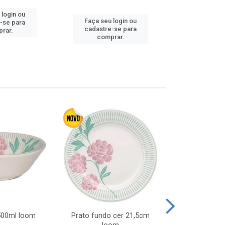
 login ou
Faça seu 
Faça seu login ou
-se para
cadastre
cadastre-se para
rar.
comp
comprar.
 500ml loom
Prato fundo cer 21,5cm
Prato raso c