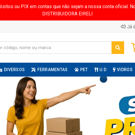
pósitos ou PIX em contas que não sejam a nossa conta oficial.
DISTRIBUIDORA EIRELI
Já é
DIVERSOS
FERRAMENTAS
PET
U.D
VIDROS