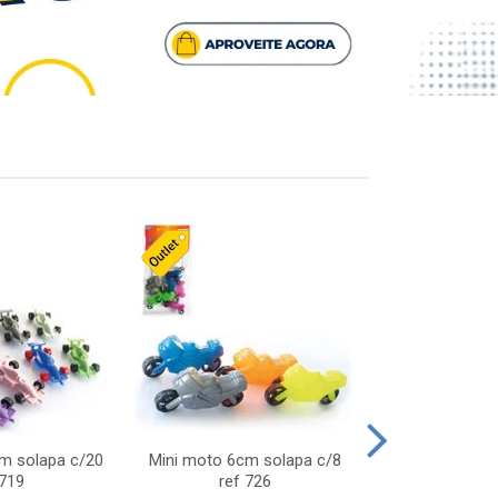
cm solapa c/20
Mini moto 6cm solapa c/8
Giro helice so
 719
ref 726
75