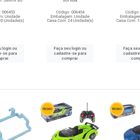
r 380ml so
sortida
: 006453
Código: 006454
Código:
m: Unidade
Embalagem: Unidade
Embalagem
30 Unidade(s)
Caixa Com: 24 Unidade(s)
Caixa Com: 1
 login ou
Faça seu login ou
Faça seu
e-se para
cadastre-se para
cadastre
prar.
comprar.
comp