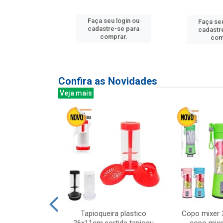
u login ou
Faça seu login ou
Faça seu
e-se para
cadastre-se para
cadastr
prar.
comprar.
com
Confira as Novidades
Veja mais
mesa cer 18cm
Tapioqueira plastico
Copo mixer 