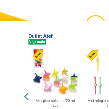
Outlet Atef
Veja mais
last c/div
Mini piao solapa c/20 ref
Mini relogio 
m ursinhos sor
863
8