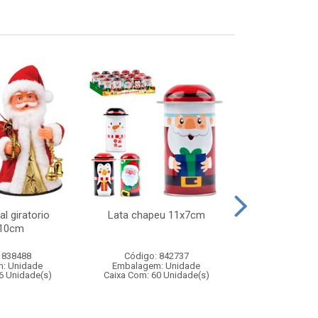
l giratorio
Lata chapeu 11x7cm
Jogo barril 
x10cm
adagas – brinq
de av
 838488
Código: 842737
Código:
: Unidade
Embalagem: Unidade
Embalagem
6 Unidade(s)
Caixa Com: 60 Unidade(s)
Caixa Com: 1
Inmetro: 0