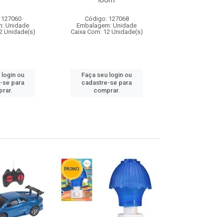
loom
 127060
Código: 127068
Código:
: Unidade
Embalagem: Unidade
Embalagem
2 Unidade(s)
Caixa Com: 12 Unidade(s)
Caixa Com: 1
 login ou
Faça seu login ou
Faça seu 
-se para
cadastre-se para
cadastre
rar.
comprar.
comp