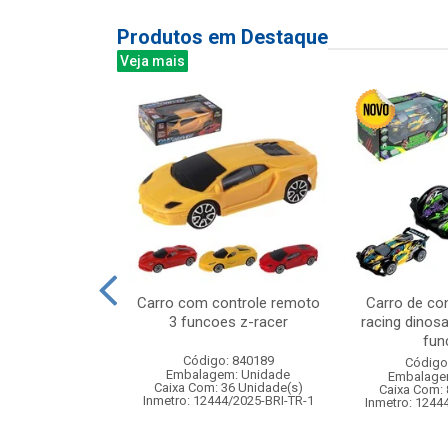
Produtos em Destaque
Veja mais
z 100led bco
Carro com controle remoto
Carro de co
,2m 220v 8f
3 funcoes z-racer
racing dinos
fun
: 842926
Código: 840189
Código
m: Unidade
Embalagem: Unidade
Embalage
120 Unidade(s)
Caixa Com: 36 Unidade(s)
Caixa Com: 
Inmetro: 12444/2025-BRI-TR-1
Inmetro: 1244