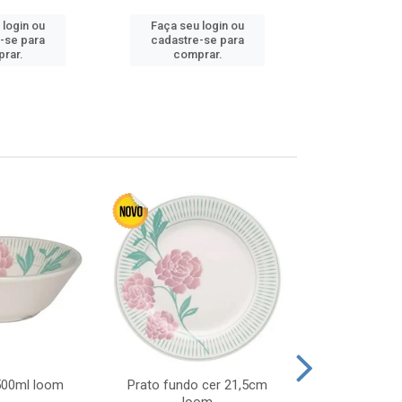
 login ou
Faça seu login ou
Faça seu 
-se para
cadastre-se para
cadastre
rar.
comprar.
comp
 500ml loom
Prato fundo cer 21,5cm
Prato raso c