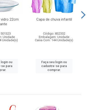
 vidro 22cm
Capa de chuva infantil
Jg prato fun
ante
diam
 501323
Código: 832332
Código:
: Unidade
Embalagem: Unidade
Embalagem
4 Unidade(s)
Caixa Com: 144 Unidade(s)
Caixa Com: 6
 login ou
Faça seu login ou
Faça seu 
-se para
cadastre-se para
cadastre
rar.
comprar.
comp