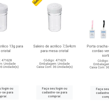
crilico 13g para
Saleiro de acrilico 7,5x4cm
Porta cracha
cristal
para mesa cristal
cordao ver
sort
: 471628
Código: 471629
Código:
m: Unidade
Embalagem: Unidade
Embalagem
36 Unidade(s)
Caixa Com: 36 Unidade(s)
Caixa Com: 3
 login ou
Faça seu login ou
Faça seu
e-se para
cadastre-se para
cadastre
prar.
comprar.
comp