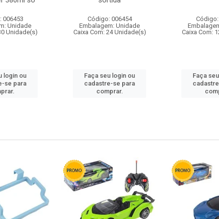
r 380ml so
sortida
: 006453
Código: 006454
Código:
m: Unidade
Embalagem: Unidade
Embalagem
30 Unidade(s)
Caixa Com: 24 Unidade(s)
Caixa Com: 1
 login ou
Faça seu login ou
Faça seu
e-se para
cadastre-se para
cadastre
prar.
comprar.
comp