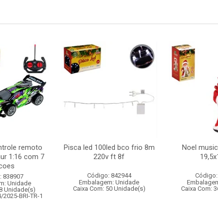
ntrole remoto
Pisca led 100led bco frio 8m
Noel musica
aur 1:16 com 7
220v ft 8f
19,5
coes
Código: 842944
Código:
: 838907
Embalagem: Unidade
Embalagem
m: Unidade
Caixa Com: 50 Unidade(s)
Caixa Com: 3
8 Unidade(s)
4/2025-BRI-TR-1