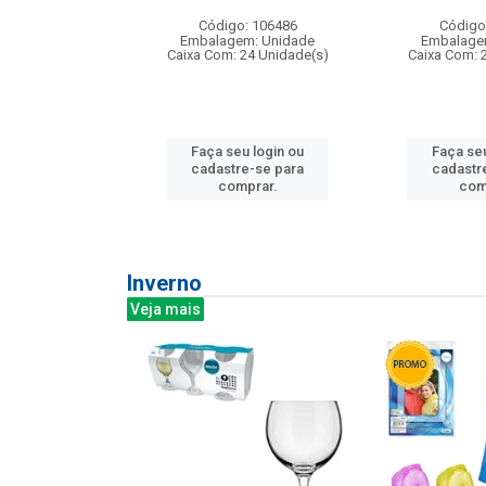
: 275814
Código: 106486
Código
m: Unidade
Embalagem: Unidade
Embalage
240 Unidade(s)
Caixa Com: 24 Unidade(s)
Caixa Com: 
u login ou
Faça seu login ou
Faça seu
e-se para
cadastre-se para
cadastr
prar.
comprar.
com
Inverno
Veja mais