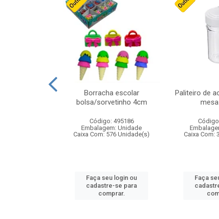
stico n.4 12cm
Borracha escolar
Paliteiro de a
bolsa/sorvetinho 4cm
mesa 
: 940550
Código: 495186
Código
m: Unidade
Embalagem: Unidade
Embalage
24 Unidade(s)
Caixa Com: 576 Unidade(s)
Caixa Com: 
u login ou
Faça seu login ou
Faça seu
e-se para
cadastre-se para
cadastr
prar.
comprar.
com