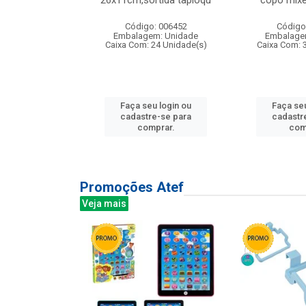
irios
26x11cm,sortida tapioqu
copo mixe
: 135177
Código: 006452
Código
m: Unidade
Embalagem: Unidade
Embalage
12 Unidade(s)
Caixa Com: 24 Unidade(s)
Caixa Com: 
u login ou
Faça seu login ou
Faça seu
e-se para
cadastre-se para
cadastr
prar.
comprar.
com
Promoções Atef
Veja mais