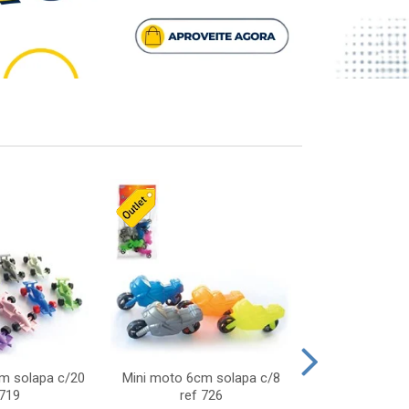
cm solapa c/20
Mini moto 6cm solapa c/8
Giro helice so
 719
ref 726
75