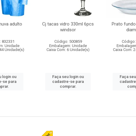
huva adulto
Cj tacas vidro 330ml 6pcs
Prato fundo
windsor
diam
: 832331
Código: 500859
Código:
m: Unidade
Embalagem: Unidade
Embalagem
44 Unidade(s)
Caixa Com: 6 Unidade(s)
Caixa Com: 2
 login ou
Faça seu login ou
Faça seu
e-se para
cadastre-se para
cadastre
prar.
comprar.
comp