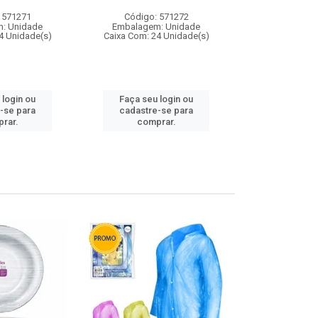
 571271
Código: 571272
Código:
: Unidade
Embalagem: Unidade
Embalagem
4 Unidade(s)
Caixa Com: 24 Unidade(s)
Caixa Com: 4
 login ou
Faça seu login ou
Faça seu 
-se para
cadastre-se para
cadastre
rar.
comprar.
comp