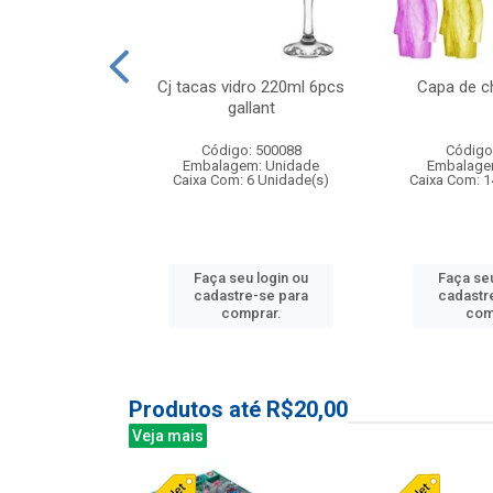
o raso 25,5cm
Cj tacas vidro 220ml 6pcs
Capa de c
e petala
gallant
: 503787
Código: 500088
Código
m: Unidade
Embalagem: Unidade
Embalage
24 Unidade(s)
Caixa Com: 6 Unidade(s)
Caixa Com: 1
u login ou
Faça seu login ou
Faça seu
e-se para
cadastre-se para
cadastr
prar.
comprar.
com
Produtos até R$20,00
Veja mais