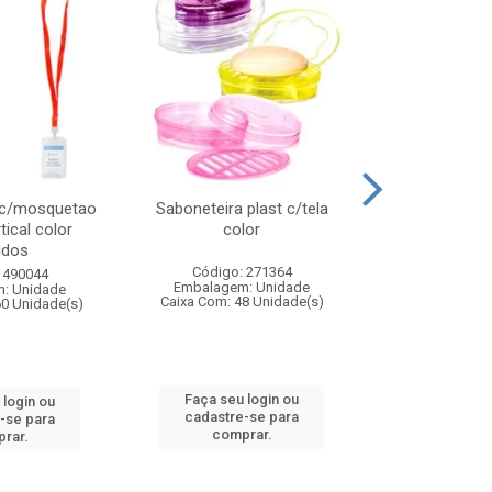
 c/mosquetao
Saboneteira plast c/tela
Prato plas
tical color
color
colo
idos
Código: 271364
Código:
 490044
Embalagem: Unidade
Embalagem
: Unidade
Caixa Com: 48 Unidade(s)
Caixa Com: 4
60 Unidade(s)
Faça seu login ou
Faça seu 
 login ou
cadastre-se para
cadastre
-se para
comprar.
comp
rar.