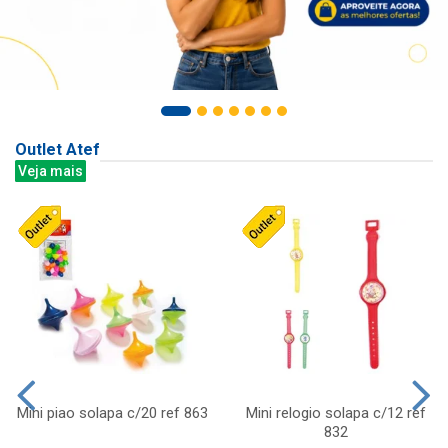
Outlet Atef
Veja mais
Mini piao solapa c/20 ref 863
Mini relogio solapa c/12 ref
832