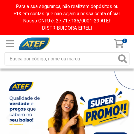
Para a sua segurança, não realizem depósitos ou
PIX em contas que não sejam a nossa conta oficial.
Nosso CNPJ é: 27.717.135/0001-29 ATEF
DISTRIBUIDORA EIRELI
0