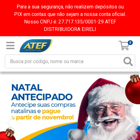
Para a sua segurança, não realizem depósitos ou
PIX em contas que não sejam a nossa conta oficial.
Nosso CNPJ é: 27.717.135/0001-29 ATEF
DISTRIBUIDORA EIRELI
0