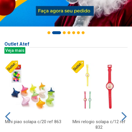
Outlet Atef
Veja mais
Mini piao solapa c/20 ref 863
Mini relogio solapa c/12 ref
832