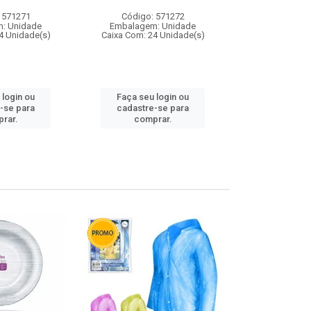
 571271
Código: 571272
Código:
: Unidade
Embalagem: Unidade
Embalagem
4 Unidade(s)
Caixa Com: 24 Unidade(s)
Caixa Com: 4
 login ou
Faça seu login ou
Faça seu 
-se para
cadastre-se para
cadastre
rar.
comprar.
comp