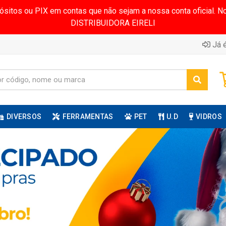
pósitos ou PIX em contas que não sejam a nossa conta oficial.
DISTRIBUIDORA EIRELI
Já é
DIVERSOS
FERRAMENTAS
PET
U.D
VIDROS