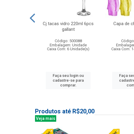
o raso 25,5cm
Cj tacas vidro 220ml 6pcs
Capa de c
e petala
gallant
: 503787
Código: 500088
Código
m: Unidade
Embalagem: Unidade
Embalage
24 Unidade(s)
Caixa Com: 6 Unidade(s)
Caixa Com: 1
u login ou
Faça seu login ou
Faça seu
e-se para
cadastre-se para
cadastr
prar.
comprar.
com
Produtos até R$20,00
Veja mais