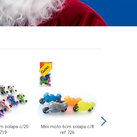
cm solapa c/20
Mini moto 6cm solapa c/8
Giro helice so
 719
ref 726
75