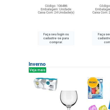
: 275814
Código: 106486
Código
m: Unidade
Embalagem: Unidade
Embalage
240 Unidade(s)
Caixa Com: 24 Unidade(s)
Caixa Com: 
u login ou
Faça seu login ou
Faça seu
e-se para
cadastre-se para
cadastr
prar.
comprar.
com
Inverno
Veja mais