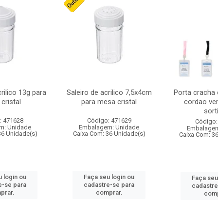
crilico 13g para
Saleiro de acrilico 7,5x4cm
Porta cracha
cristal
para mesa cristal
cordao ver
sort
: 471628
Código: 471629
Código:
m: Unidade
Embalagem: Unidade
Embalagem
36 Unidade(s)
Caixa Com: 36 Unidade(s)
Caixa Com: 3
 login ou
Faça seu login ou
Faça seu
e-se para
cadastre-se para
cadastre
prar.
comprar.
comp