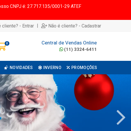
 Nosso CNPJ é: 27.717.135/0001-29 ATEF
|
 cliente? - Entrar
Não é cliente? - Cadastrar
Central de Vendas Online
0
(11) 3324-6411
NOVIDADES
INVERNO
PROMOÇÕES