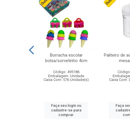
cores sortidas
Borracha escolar
Paliteiro de a
ref 130s
bolsa/sorvetinho 4cm
mesa 
: 826147
Código: 495186
Código
m: Unidade
Embalagem: Unidade
Embalage
160 Unidade(s)
Caixa Com: 576 Unidade(s)
Caixa Com: 
u login ou
Faça seu login ou
Faça seu
e-se para
cadastre-se para
cadastr
prar.
comprar.
com