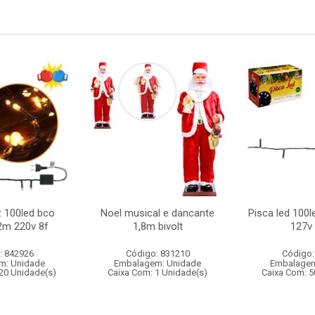
z 100led bco
Noel musical e dancante
Pisca led 100l
2m 220v 8f
1,8m bivolt
127v 
: 842926
Código: 831210
Código:
m: Unidade
Embalagem: Unidade
Embalagem
20 Unidade(s)
Caixa Com: 1 Unidade(s)
Caixa Com: 5