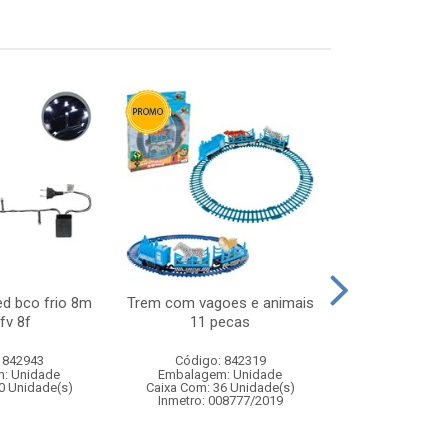
ed bco frio 8m
Trem com vagoes e animais
Boneca abbie 
fv 8f
11 pecas
– brinquedo e
acess
 842943
Código: 842319
Código:
: Unidade
Embalagem: Unidade
Embalagem
0 Unidade(s)
Caixa Com: 36 Unidade(s)
Caixa Com: 7
Inmetro: 008777/2019
Inmetro: 0