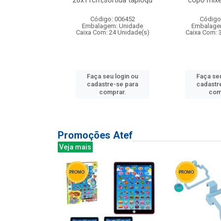
irios
26x11cm,sortida tapioqu
copo mixe
: 135177
Código: 006452
Código
m: Unidade
Embalagem: Unidade
Embalage
12 Unidade(s)
Caixa Com: 24 Unidade(s)
Caixa Com: 
u login ou
Faça seu login ou
Faça seu
e-se para
cadastre-se para
cadastr
prar.
comprar.
com
Promoções Atef
Veja mais