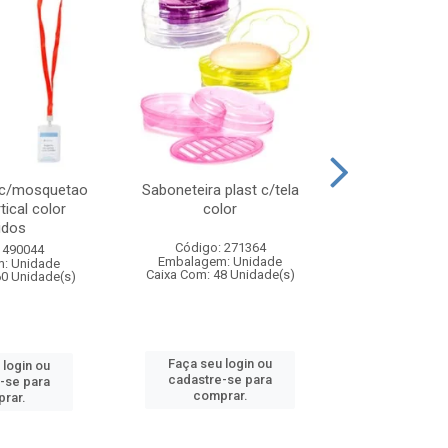
 c/mosquetao
Saboneteira plast c/tela
Prato plas
tical color
color
colo
idos
Código: 271364
Código:
 490044
Embalagem: Unidade
Embalagem
: Unidade
Caixa Com: 48 Unidade(s)
Caixa Com: 4
60 Unidade(s)
Faça seu login ou
Faça seu 
 login ou
cadastre-se para
cadastre
-se para
comprar.
comp
rar.