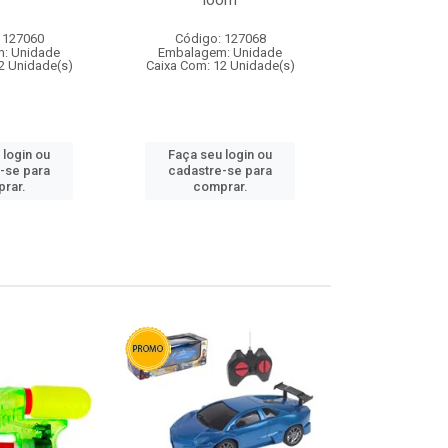
loom
 127060
Código: 127068
Código:
: Unidade
Embalagem: Unidade
Embalagem
2 Unidade(s)
Caixa Com: 12 Unidade(s)
Caixa Com: 1
 login ou
Faça seu login ou
Faça seu 
-se para
cadastre-se para
cadastre
rar.
comprar.
comp