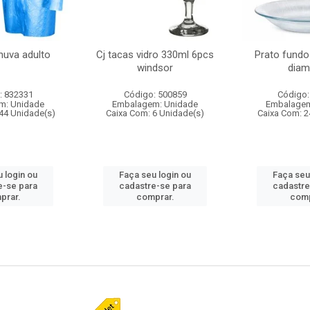
huva adulto
Cj tacas vidro 330ml 6pcs
Prato fundo
windsor
diam
: 832331
Código: 500859
Código:
m: Unidade
Embalagem: Unidade
Embalagem
44 Unidade(s)
Caixa Com: 6 Unidade(s)
Caixa Com: 2
 login ou
Faça seu login ou
Faça seu
e-se para
cadastre-se para
cadastre
prar.
comprar.
comp