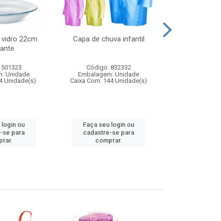
 vidro 22cm
Capa de chuva infantil
Jg prato fun
ante
diam
 501323
Código: 832332
Código:
: Unidade
Embalagem: Unidade
Embalagem
4 Unidade(s)
Caixa Com: 144 Unidade(s)
Caixa Com: 6
 login ou
Faça seu login ou
Faça seu 
-se para
cadastre-se para
cadastre
rar.
comprar.
comp