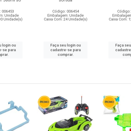
r 380ml so
sortida
: 006453
Código: 006454
Código:
m: Unidade
Embalagem: Unidade
Embalagem
30 Unidade(s)
Caixa Com: 24 Unidade(s)
Caixa Com: 1
 login ou
Faça seu login ou
Faça seu
e-se para
cadastre-se para
cadastre
prar.
comprar.
comp