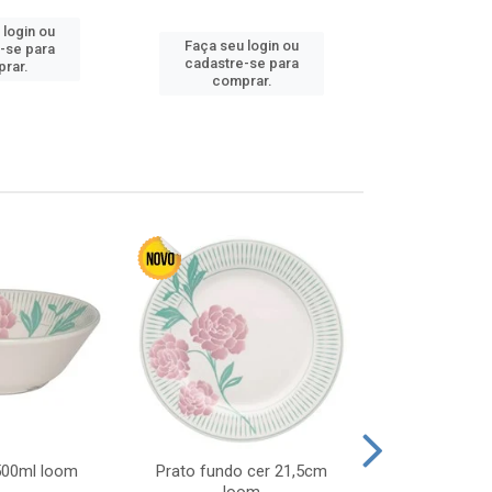
 login ou
Faça seu login ou
Faça seu 
-se para
cadastre-se para
cadastre
rar.
comprar.
comp
 500ml loom
Prato fundo cer 21,5cm
Prato raso c