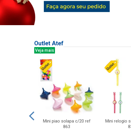
Outlet Atef
Veja mais
last c/div
Mini piao solapa c/20 ref
Mini relogio 
m ursinhos sor
863
8