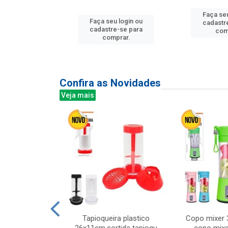
Faça seu
Faça seu login ou
u login ou
cadastr
cadastre-se para
e-se para
com
comprar.
prar.
Confira as Novidades
Veja mais
mesa cer 18cm
Tapioqueira plastico
Copo mixer 