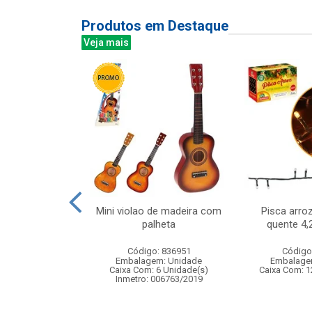
Produtos em Destaque
Veja mais
controle remoto
Mini violao de madeira com
Pisca arro
1:20, 7 funcoes
palheta
quente 4,
 d...
Código: 836951
Código
: 838904
Embalagem: Unidade
Embalage
m: Unidade
Caixa Com: 6 Unidade(s)
Caixa Com: 1
12 Unidade(s)
Inmetro: 006763/2019
4/2025-BRI-TR-1