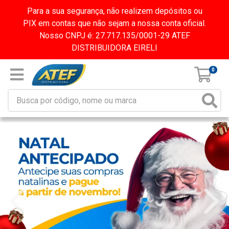
Para a sua segurança, não realizem depósitos ou
PIX em contas que não sejam a nossa conta oficial.
Nosso CNPJ é: 27.717.135/0001-29 ATEF
DISTRIBUIDORA EIRELI
0