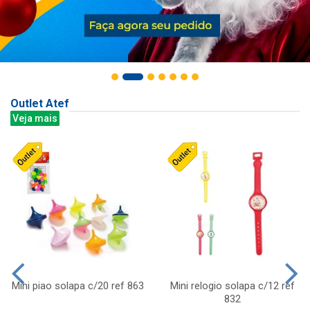
Outlet Atef
Veja mais
Mini piao solapa c/20 ref 863
Mini relogio solapa c/12 ref
832