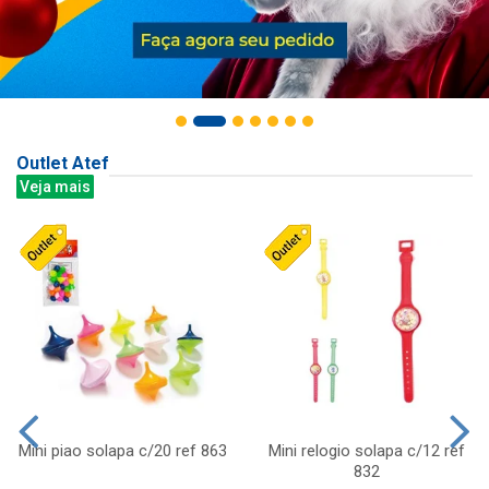
Outlet Atef
Veja mais
Mini piao solapa c/20 ref 863
Mini relogio solapa c/12 ref
832