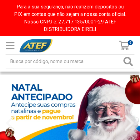
Para a sua segurança, não realizem depósitos ou
PIX em contas que não sejam a nossa conta oficial.
Nosso CNPJ é: 27.717.135/0001-29 ATEF
DISTRIBUIDORA EIRELI
0