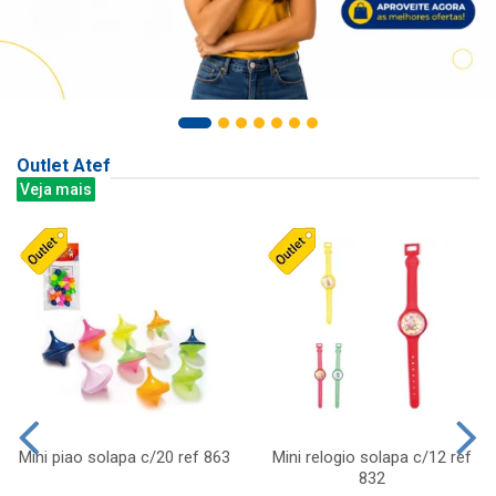
Outlet Atef
Veja mais
Mini piao solapa c/20 ref 863
Mini relogio solapa c/12 ref
832