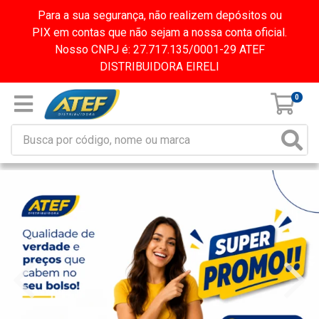
Para a sua segurança, não realizem depósitos ou
PIX em contas que não sejam a nossa conta oficial.
Nosso CNPJ é: 27.717.135/0001-29 ATEF
DISTRIBUIDORA EIRELI
0