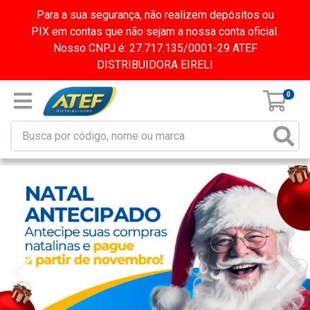
Para a sua segurança, não realizem depósitos ou
PIX em contas que não sejam a nossa conta oficial.
Nosso CNPJ é: 27.717.135/0001-29 ATEF
DISTRIBUIDORA EIRELI
0