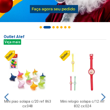
Outlet Atef
Veja mais
Mini piao solapa c/20 ref 863
Mini relogio solapa c/12 ref
cx:048
832 cx:024