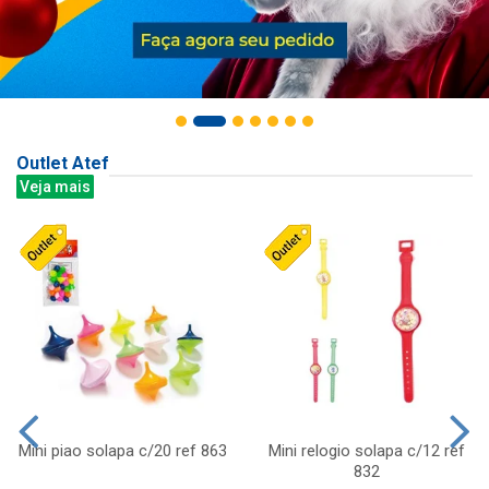
Outlet Atef
Veja mais
Mini piao solapa c/20 ref 863
Mini relogio solapa c/12 ref
832