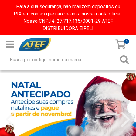
Para a sua segurança, não realizem depósitos ou
PIX em contas que não sejam a nossa conta oficial.
Nosso CNPJ é: 27.717.135/0001-29 ATEF
DISTRIBUIDORA EIRELI
0