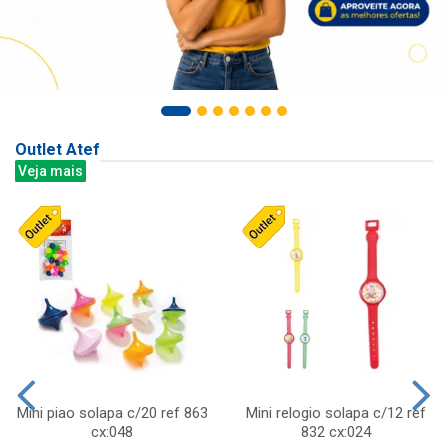
Outlet Atef
Veja mais
Mini piao solapa c/20 ref 863
Mini relogio solapa c/12 ref
cx:048
832 cx:024