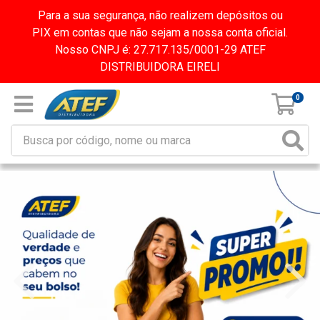
Para a sua segurança, não realizem depósitos ou
PIX em contas que não sejam a nossa conta oficial.
Nosso CNPJ é: 27.717.135/0001-29 ATEF
DISTRIBUIDORA EIRELI
0