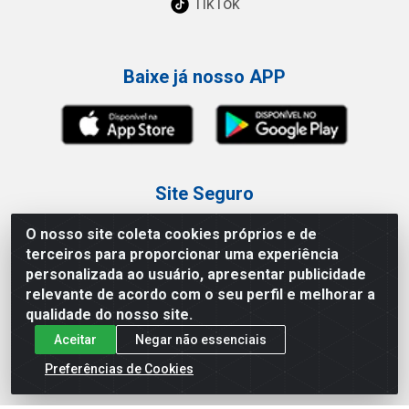
TikTok
Baixe já nosso APP
Site Seguro
O nosso site coleta cookies próprios e de
terceiros para proporcionar uma experiência
personalizada ao usuário, apresentar publicidade
relevante de acordo com o seu perfil e melhorar a
Loja / Showroom
qualidade do nosso site.
Aceitar
Negar não essenciais
Tel.: (11) 3227-0546
Av Vautier, 587/597 - Pari - São Paulo/SP
Preferências de Cookies