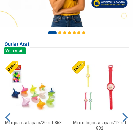
Outlet Atef
Veja mais
Mini piao solapa c/20 ref 863
Mini relogio solapa c/12 ref
832