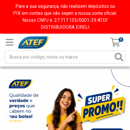
Para a sua segurança, não realizem depósitos ou
PIX em contas que não sejam a nossa conta oficial.
Nosso CNPJ é: 27.717.135/0001-29 ATEF
DISTRIBUIDORA EIRELI
0