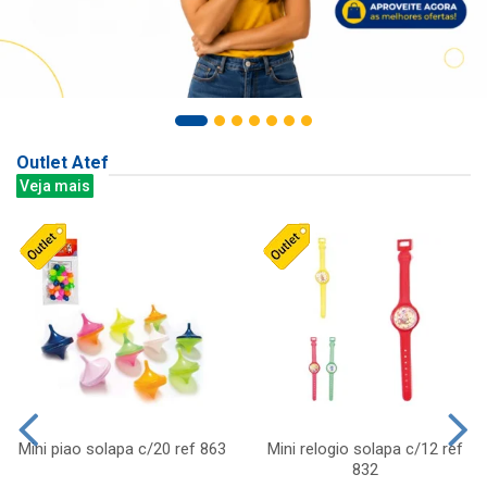
Outlet Atef
Veja mais
Mini piao solapa c/20 ref 863
Mini relogio solapa c/12 ref
832