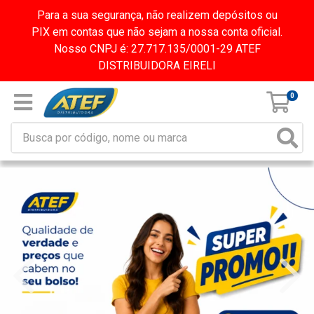
Para a sua segurança, não realizem depósitos ou
PIX em contas que não sejam a nossa conta oficial.
Nosso CNPJ é: 27.717.135/0001-29 ATEF
DISTRIBUIDORA EIRELI
0