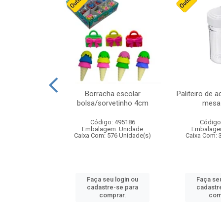
cores sortidas
Borracha escolar
Paliteiro de a
ref 130s
bolsa/sorvetinho 4cm
mesa 
: 826147
Código: 495186
Código
m: Unidade
Embalagem: Unidade
Embalage
160 Unidade(s)
Caixa Com: 576 Unidade(s)
Caixa Com: 
u login ou
Faça seu login ou
Faça seu
e-se para
cadastre-se para
cadastr
prar.
comprar.
com