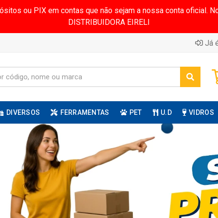
pósitos ou PIX em contas que não sejam a nossa conta oficial.
DISTRIBUIDORA EIRELI
Já é
DIVERSOS
FERRAMENTAS
PET
U.D
VIDROS