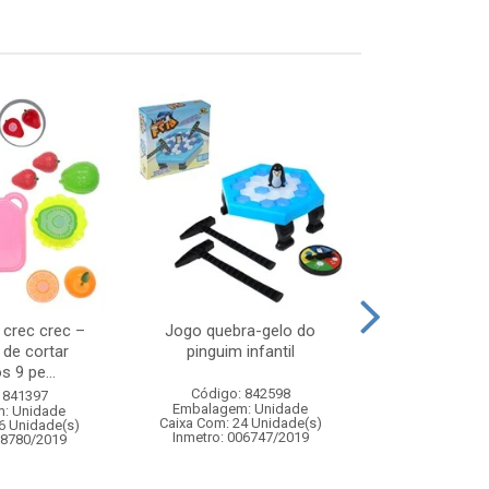
s crec crec –
Jogo quebra-gelo do
Water balloon
 de cortar
pinguim infantil
s 9 pe...
Código: 842598
Código:
 841397
Embalagem: Unidade
Embalagem
: Unidade
Caixa Com: 24 Unidade(s)
Caixa Com: 7
6 Unidade(s)
Inmetro: 006747/2019
Inmetro: 0
08780/2019