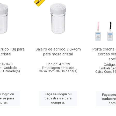
crilico 13g para
Saleiro de acrilico 7,5x4cm
Porta cracha
cristal
para mesa cristal
cordao ver
sort
: 471628
Código: 471629
Código:
m: Unidade
Embalagem: Unidade
Embalagem
36 Unidade(s)
Caixa Com: 36 Unidade(s)
Caixa Com: 3
 login ou
Faça seu login ou
Faça seu
e-se para
cadastre-se para
cadastre
prar.
comprar.
comp