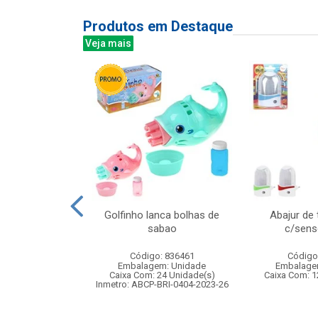
Produtos em Destaque
Veja mais
re madeira
Golfinho lanca bolhas de
Abajur de
tes 16x10cm
sabao
c/senso
: 841731
Código: 836461
Código
m: Unidade
Embalagem: Unidade
Embalage
48 Unidade(s)
Caixa Com: 24 Unidade(s)
Caixa Com: 1
Inmetro: ABCP-BRI-0404-2023-26