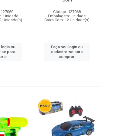
loom
 127060
Código: 127068
Código:
: Unidade
Embalagem: Unidade
Embalagem
2 Unidade(s)
Caixa Com: 12 Unidade(s)
Caixa Com: 1
 login ou
Faça seu login ou
Faça seu 
-se para
cadastre-se para
cadastre
rar.
comprar.
comp