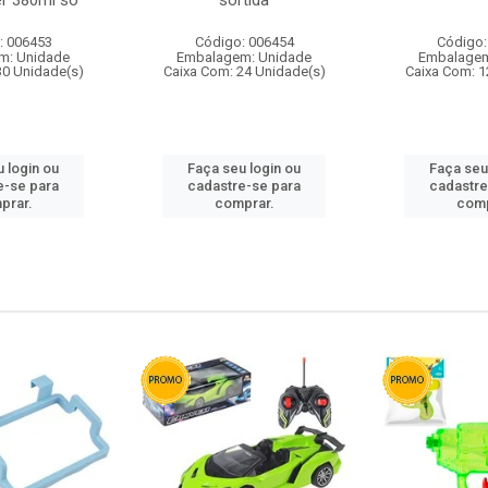
r 380ml so
sortida
: 006453
Código: 006454
Código:
m: Unidade
Embalagem: Unidade
Embalagem
30 Unidade(s)
Caixa Com: 24 Unidade(s)
Caixa Com: 1
 login ou
Faça seu login ou
Faça seu
e-se para
cadastre-se para
cadastre
prar.
comprar.
comp