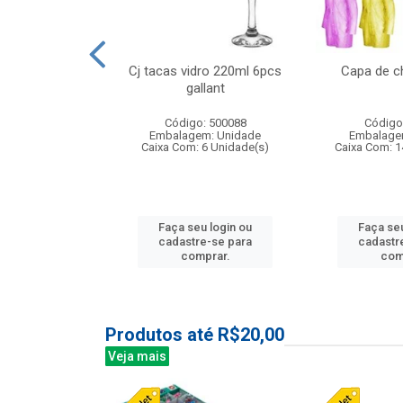
o raso 25,5cm
Cj tacas vidro 220ml 6pcs
Capa de c
e petala
gallant
: 503787
Código: 500088
Código
m: Unidade
Embalagem: Unidade
Embalage
24 Unidade(s)
Caixa Com: 6 Unidade(s)
Caixa Com: 1
u login ou
Faça seu login ou
Faça seu
e-se para
cadastre-se para
cadastr
prar.
comprar.
com
Produtos até R$20,00
Veja mais