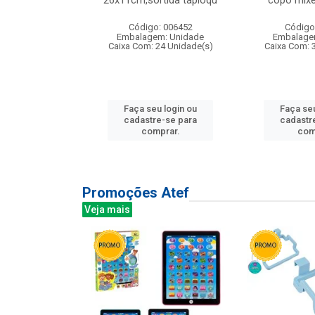
irios
26x11cm,sortida tapioqu
copo mixe
: 135177
Código: 006452
Código
m: Unidade
Embalagem: Unidade
Embalage
12 Unidade(s)
Caixa Com: 24 Unidade(s)
Caixa Com: 
u login ou
Faça seu login ou
Faça seu
e-se para
cadastre-se para
cadastr
prar.
comprar.
com
Promoções Atef
Veja mais