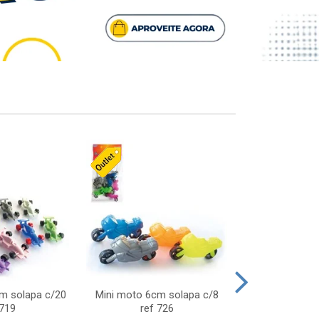
cm solapa c/20
Mini moto 6cm solapa c/8
Giro helice so
 719
ref 726
75