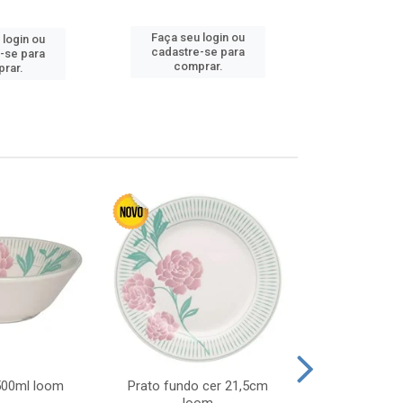
Faça seu login ou
Faça seu 
 login ou
cadastre-se para
cadastre
-se para
comprar.
comp
rar.
 500ml loom
Prato fundo cer 21,5cm
Prato raso c