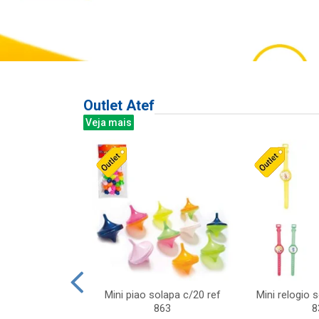
Outlet Atef
Veja mais
last c/div
Mini piao solapa c/20 ref
Mini relogio 
m ursinhos sor
863
8