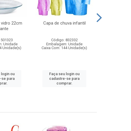
 vidro 22cm
Capa de chuva infantil
Jg prato fun
ante
diam
 501323
Código: 832332
Código:
: Unidade
Embalagem: Unidade
Embalagem
4 Unidade(s)
Caixa Com: 144 Unidade(s)
Caixa Com: 6
 login ou
Faça seu login ou
Faça seu 
-se para
cadastre-se para
cadastre
rar.
comprar.
comp