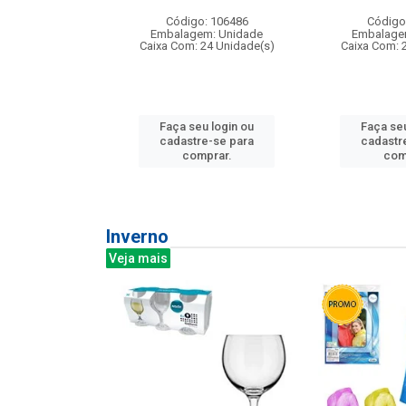
: 275814
Código: 106486
Código
m: Unidade
Embalagem: Unidade
Embalage
240 Unidade(s)
Caixa Com: 24 Unidade(s)
Caixa Com: 
u login ou
Faça seu login ou
Faça seu
e-se para
cadastre-se para
cadastr
prar.
comprar.
com
Inverno
Veja mais