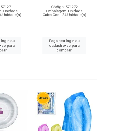
 571271
Código: 571272
Código:
: Unidade
Embalagem: Unidade
Embalagem
4 Unidade(s)
Caixa Com: 24 Unidade(s)
Caixa Com: 4
 login ou
Faça seu login ou
Faça seu 
-se para
cadastre-se para
cadastre
rar.
comprar.
comp