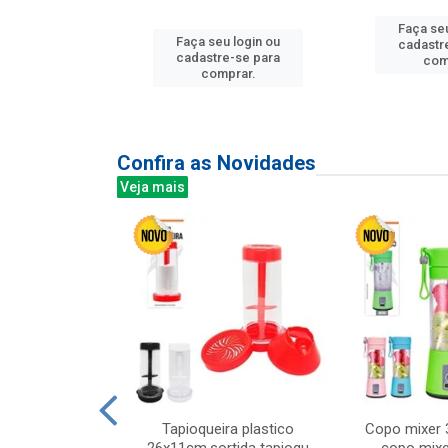
u login ou
Faça seu
Faça seu login ou
e-se para
cadastr
cadastre-se para
prar.
com
comprar.
Confira as Novidades
Veja mais
mesa cer 18cm
Tapioqueira plastico
Copo mixer 