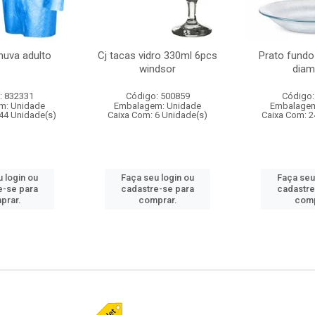
huva adulto
Cj tacas vidro 330ml 6pcs
Prato fundo
windsor
diam
: 832331
Código: 500859
Código:
m: Unidade
Embalagem: Unidade
Embalagem
44 Unidade(s)
Caixa Com: 6 Unidade(s)
Caixa Com: 2
 login ou
Faça seu login ou
Faça seu
e-se para
cadastre-se para
cadastre
prar.
comprar.
comp