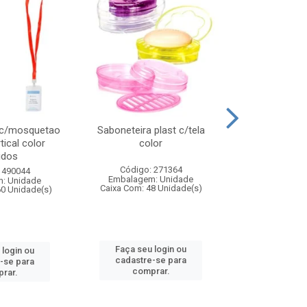
 c/mosquetao
Saboneteira plast c/tela
Prato plas
tical color
color
colo
idos
Código: 271364
Código:
 490044
Embalagem: Unidade
Embalagem
: Unidade
Caixa Com: 48 Unidade(s)
Caixa Com: 4
60 Unidade(s)
Faça seu login ou
Faça seu 
 login ou
cadastre-se para
cadastre
-se para
comprar.
comp
rar.