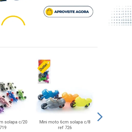
cm solapa c/20
Mini moto 6cm solapa c/8
Giro helice so
 719
ref 726
75