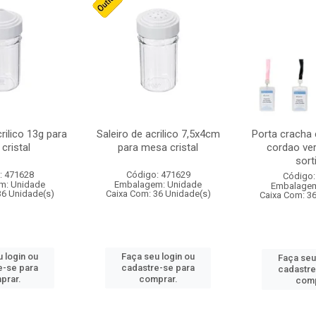
crilico 13g para
Saleiro de acrilico 7,5x4cm
Porta cracha
cristal
para mesa cristal
cordao ver
sort
: 471628
Código: 471629
Código:
m: Unidade
Embalagem: Unidade
Embalagem
36 Unidade(s)
Caixa Com: 36 Unidade(s)
Caixa Com: 3
 login ou
Faça seu login ou
Faça seu
e-se para
cadastre-se para
cadastre
prar.
comprar.
comp