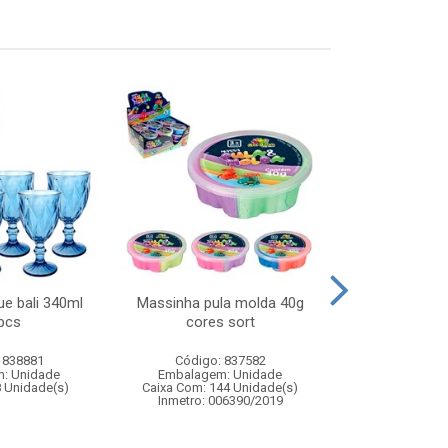
ue bali 340ml
Massinha pula molda 40g
Carro de corr
pcs
cores sort
remoto 1:12 
com f
 838881
Código: 837582
Código:
: Unidade
Embalagem: Unidade
Embalagem
8 Unidade(s)
Caixa Com: 144 Unidade(s)
Caixa Com: 6
Inmetro: 006390/2019
Inmetro: 12444