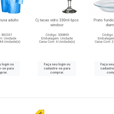
huva adulto
Cj tacas vidro 330ml 6pcs
Prato fundo
windsor
diam
: 832331
Código: 500859
Código:
m: Unidade
Embalagem: Unidade
Embalagem
44 Unidade(s)
Caixa Com: 6 Unidade(s)
Caixa Com: 2
 login ou
Faça seu login ou
Faça seu
e-se para
cadastre-se para
cadastre
prar.
comprar.
comp