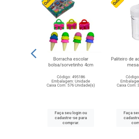
stico n.4 12cm
Borracha escolar
Paliteiro de a
bolsa/sorvetinho 4cm
mesa 
: 940550
Código: 495186
Código
m: Unidade
Embalagem: Unidade
Embalage
24 Unidade(s)
Caixa Com: 576 Unidade(s)
Caixa Com: 
u login ou
Faça seu login ou
Faça seu
e-se para
cadastre-se para
cadastr
prar.
comprar.
com