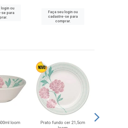
 login ou
Faça seu login ou
Faça seu 
-se para
cadastre-se para
cadastre
rar.
comprar.
comp
 500ml loom
Prato fundo cer 21,5cm
Prato raso c