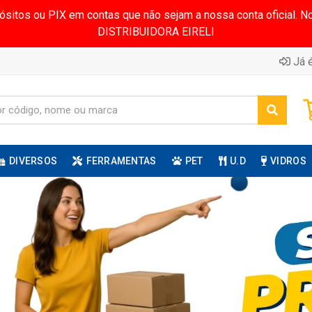
pósitos ou PIX em contas que não sejam a nossa conta oficial.
DISTRIBUIDORA EIRELI
Já é
DIVERSOS
FERRAMENTAS
PET
U.D
VIDROS