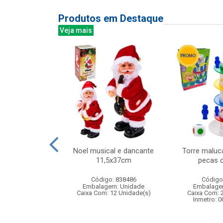
Produtos em Destaque
Veja mais
olorido c/12
Noel musical e dancante
Torre maluca
s65cm ref
11,5x37cm
pecas c
: 297001
Código: 838486
Código
m: Unidade
Embalagem: Unidade
Embalage
10 Unidade(s)
Caixa Com: 12 Unidade(s)
Caixa Com: 
003505/2018
Inmetro: 