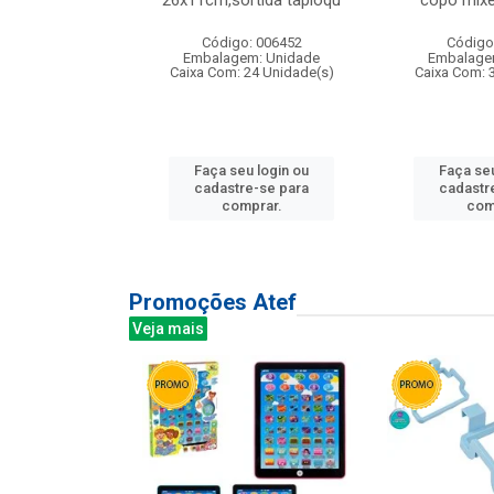
irios
26x11cm,sortida tapioqu
copo mixe
: 135177
Código: 006452
Código
m: Unidade
Embalagem: Unidade
Embalage
12 Unidade(s)
Caixa Com: 24 Unidade(s)
Caixa Com: 
u login ou
Faça seu login ou
Faça seu
e-se para
cadastre-se para
cadastr
prar.
comprar.
com
Promoções Atef
Veja mais