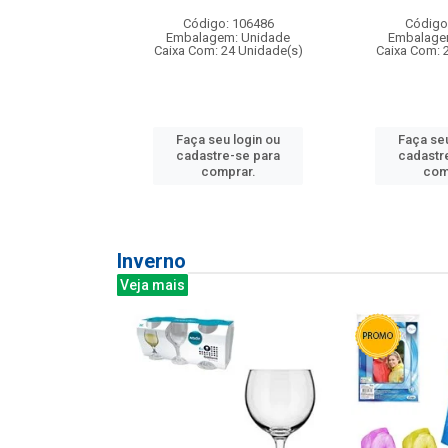
: 275814
Código: 106486
Código
m: Unidade
Embalagem: Unidade
Embalage
240 Unidade(s)
Caixa Com: 24 Unidade(s)
Caixa Com: 
u login ou
Faça seu login ou
Faça seu
e-se para
cadastre-se para
cadastr
prar.
comprar.
com
Inverno
Veja mais