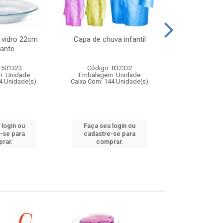
 vidro 22cm
Capa de chuva infantil
Jg prato fun
ante
diam
 501323
Código: 832332
Código:
: Unidade
Embalagem: Unidade
Embalagem
4 Unidade(s)
Caixa Com: 144 Unidade(s)
Caixa Com: 6
 login ou
Faça seu login ou
Faça seu 
-se para
cadastre-se para
cadastre
rar.
comprar.
comp