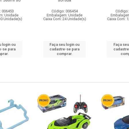
r 380ml so
sortida
: 006453
Código: 006454
Código:
m: Unidade
Embalagem: Unidade
Embalagem
30 Unidade(s)
Caixa Com: 24 Unidade(s)
Caixa Com: 1
 login ou
Faça seu login ou
Faça seu
e-se para
cadastre-se para
cadastre
prar.
comprar.
comp