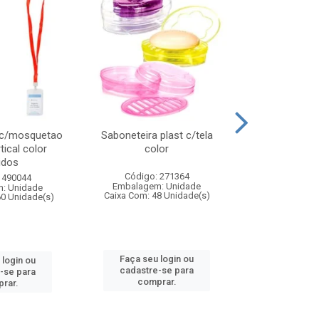
 c/mosquetao
Saboneteira plast c/tela
Prato plas
tical color
color
colo
idos
Código: 271364
Código:
 490044
Embalagem: Unidade
Embalagem
: Unidade
Caixa Com: 48 Unidade(s)
Caixa Com: 4
60 Unidade(s)
Faça seu login ou
Faça seu 
 login ou
cadastre-se para
cadastre
-se para
comprar.
comp
rar.