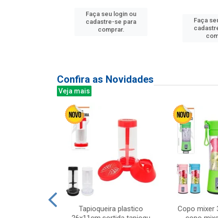
Faça seu login ou
u login ou
Faça seu
cadastre-se para
e-se para
cadastr
comprar.
prar.
com
Confira as Novidades
Veja mais
mesa cer 18cm
Tapioqueira plastico
Copo mixer 