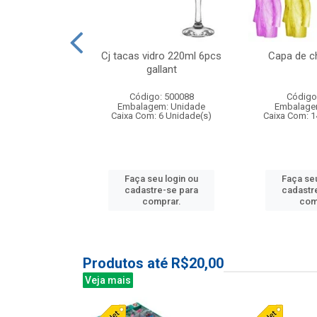
o raso 25,5cm
Cj tacas vidro 220ml 6pcs
Capa de c
e petala
gallant
: 503787
Código: 500088
Código
m: Unidade
Embalagem: Unidade
Embalage
24 Unidade(s)
Caixa Com: 6 Unidade(s)
Caixa Com: 1
u login ou
Faça seu login ou
Faça seu
e-se para
cadastre-se para
cadastr
prar.
comprar.
com
Produtos até R$20,00
Veja mais