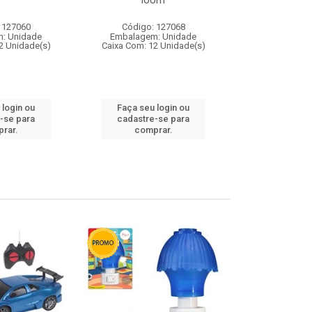
loom
 127060
Código: 127068
Código:
: Unidade
Embalagem: Unidade
Embalagem
2 Unidade(s)
Caixa Com: 12 Unidade(s)
Caixa Com: 1
 login ou
Faça seu login ou
Faça seu 
-se para
cadastre-se para
cadastre
rar.
comprar.
comp