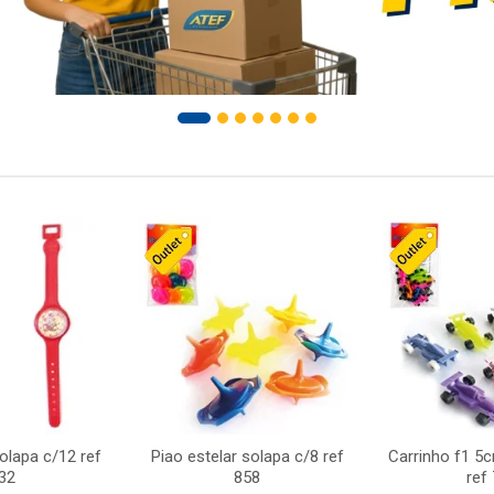
solapa c/12 ref
Piao estelar solapa c/8 ref
Carrinho f1 5
32
858
ref