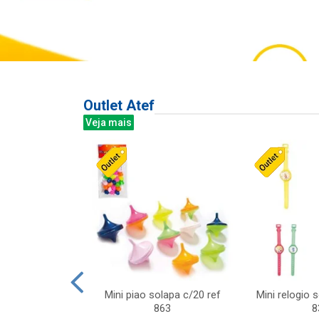
Outlet Atef
Veja mais
last c/div
Mini piao solapa c/20 ref
Mini relogio 
m ursinhos sor
863
8