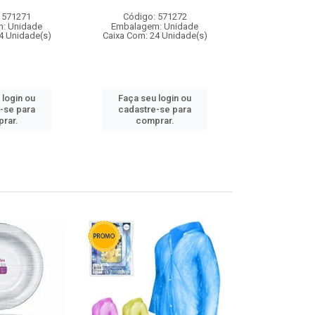
 571271
Código: 571272
Código:
: Unidade
Embalagem: Unidade
Embalagem
4 Unidade(s)
Caixa Com: 24 Unidade(s)
Caixa Com: 4
 login ou
Faça seu login ou
Faça seu 
-se para
cadastre-se para
cadastre
rar.
comprar.
comp