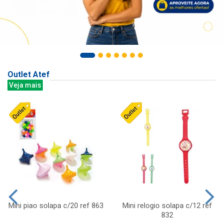
Outlet Atef
Veja mais
Mini piao solapa c/20 ref 863
Mini relogio solapa c/12 ref
832