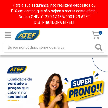
Para a sua segurança, não realizem depósitos ou
PIX em contas que não sejam a nossa conta oficial.
Nosso CNPJ é: 27.717.135/0001-29 ATEF
DISTRIBUIDORA EIRELI
0