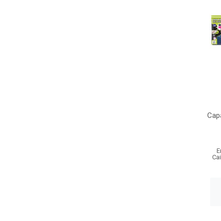
Cap
E
Ca