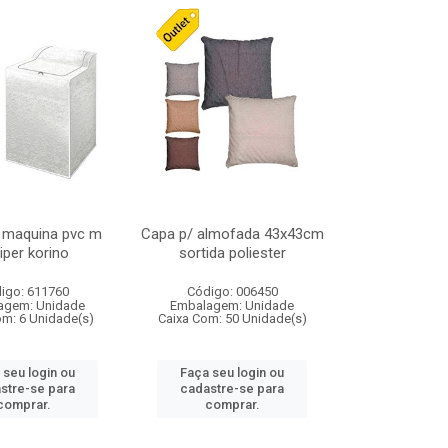
 maquina pvc m
Capa p/ almofada 43x43cm
iper korino
sortida poliester
igo: 611760
Código: 006450
agem: Unidade
Embalagem: Unidade
om: 6 Unidade(s)
Caixa Com: 50 Unidade(s)
 seu login ou
Faça seu login ou
stre-se para
cadastre-se para
comprar.
comprar.