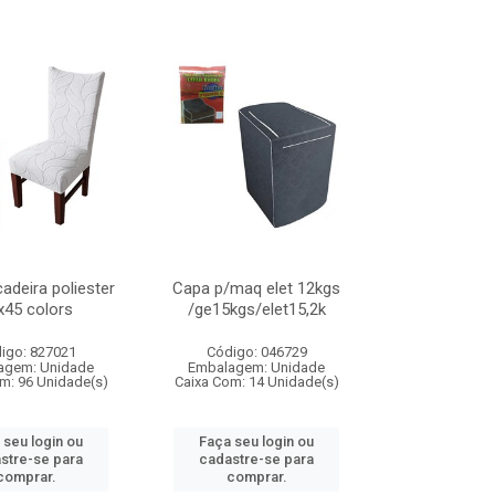
adeira poliester
Capa p/maq elet 12kgs
x45 colors
/ge15kgs/elet15,2k
igo: 827021
Código: 046729
agem: Unidade
Embalagem: Unidade
m: 96 Unidade(s)
Caixa Com: 14 Unidade(s)
 seu login ou
Faça seu login ou
stre-se para
cadastre-se para
comprar.
comprar.