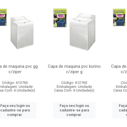
a de maquina pvc gg
Capa de maquina pvc korino
Capa de
c/ziper
c/ziper g
c/z
Código: 613760
Código: 612760
Cód
mbalagem: Unidade
Embalagem: Unidade
Embal
ixa Com: 6 Unidade(s)
Caixa Com: 6 Unidade(s)
Caixa C
Faça seu login ou
Faça seu login ou
Faça
cadastre-se para
cadastre-se para
cada
comprar.
comprar.