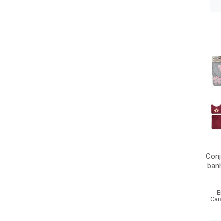
Conj
ban
E
Cai