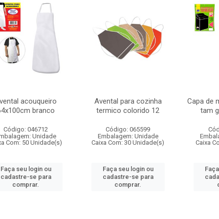
vental acouqueiro
Avental para cozinha
Capa de m
64x100cm branco
termico colorido 12
tam g
Código: 046712
Código: 065599
Cód
mbalagem: Unidade
Embalagem: Unidade
Embal
xa Com: 50 Unidade(s)
Caixa Com: 30 Unidade(s)
Caixa C
Faça seu login ou
Faça seu login ou
Faça
cadastre-se para
cadastre-se para
cada
comprar.
comprar.