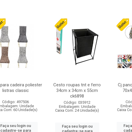
para cadeira poliester
Cesto roupas tnt e ferro
Cj pan
listras classic
34cm x 34cm x 55cm
70x4
ck6898
Código: 497506
Cód
Código: 035912
mbalagem: Unidade
Embal
Embalagem: Unidade
xa Com: 60 Unidade(s)
Caixa Co
Caixa Com: 24 Unidade(s)
Faça seu login ou
Faça
Faça seu login ou
cadastre-se para
cada
cadastre-se para