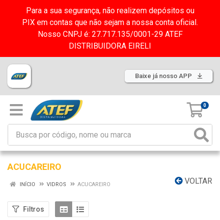
Para a sua segurança, não realizem depósitos ou
PIX em contas que não sejam a nossa conta oficial.
Nosso CNPJ é: 27.717.135/0001-29 ATEF
DISTRIBUIDORA EIRELI
Baixe já nosso APP
0
ACUCAREIRO
VOLTAR
INÍCIO
VIDROS
ACUCAREIRO
Filtros