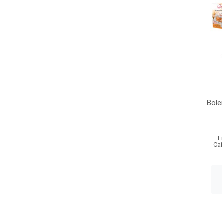
Bole
E
Ca