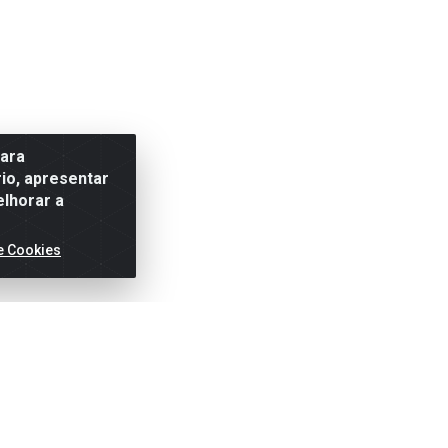
para
io, apresentar
elhorar a
e Cookies