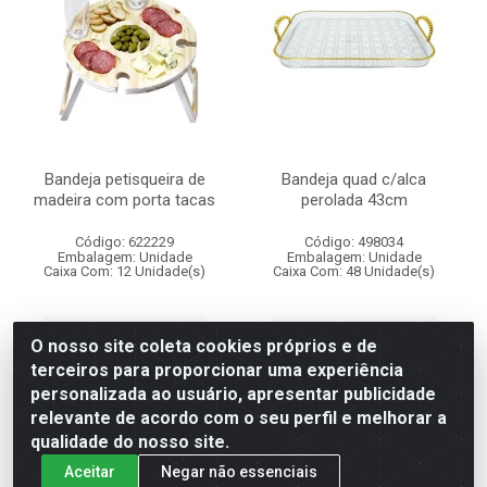
Bandeja petisqueira de
Bandeja quad c/alca
madeira com porta tacas
perolada 43cm
Código: 622229
Código: 498034
Embalagem: Unidade
Embalagem: Unidade
Caixa Com: 12 Unidade(s)
Caixa Com: 48 Unidade(s)
Faça seu login ou
Faça seu login ou
O nosso site coleta cookies próprios e de
cadastre-se para
cadastre-se para
comprar.
comprar.
terceiros para proporcionar uma experiência
personalizada ao usuário, apresentar publicidade
relevante de acordo com o seu perfil e melhorar a
qualidade do nosso site.
Aceitar
Negar não essenciais