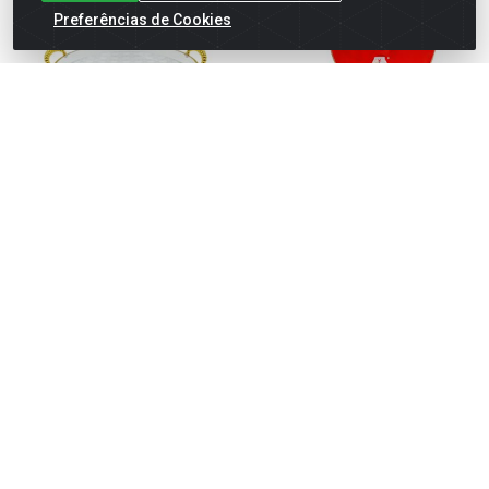
Preferências de Cookies
Bandeja red c/alca perolada
Base p/arvore bordado 40cm
36cm
Código: 498082
Código: 846169
Embalagem: Unidade
Embalagem: Unidade
Caixa Com: 48 Unidade(s)
Caixa Com: 120 Unidade(s)
Faça seu login ou
Faça seu login ou
cadastre-se para
cadastre-se para
comprar.
comprar.