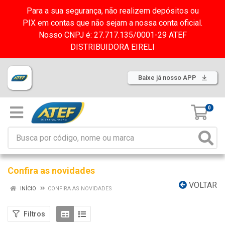
Para a sua segurança, não realizem depósitos ou
PIX em contas que não sejam a nossa conta oficial.
Nosso CNPJ é: 27.717.135/0001-29 ATEF
DISTRIBUIDORA EIRELI
Baixe já nosso APP
0
Confira as novidades
VOLTAR
INÍCIO
CONFIRA AS NOVIDADES
Filtros