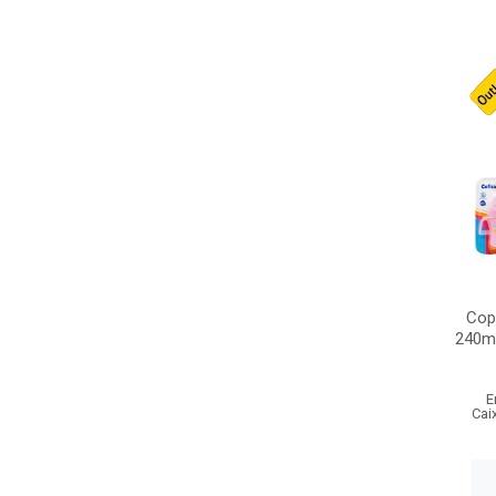
Copo
240m
E
Cai