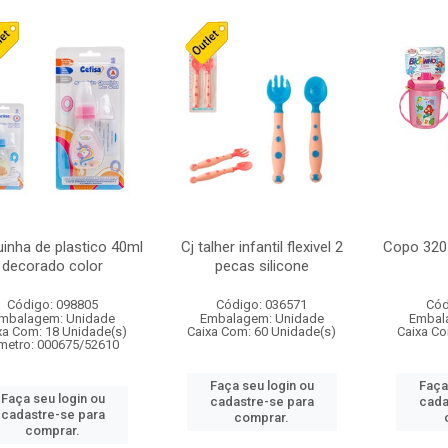
inha de plastico 40ml
Cj talher infantil flexivel 2
Copo 320 
decorado color
pecas silicone
Código: 098805
Código: 036571
Cód
mbalagem: Unidade
Embalagem: Unidade
Embal
xa Com: 18 Unidade(s)
Caixa Com: 60 Unidade(s)
Caixa Co
metro: 000675/52610
Faça seu login ou
Faça
Faça seu login ou
cadastre-se para
cada
cadastre-se para
comprar.
comprar.