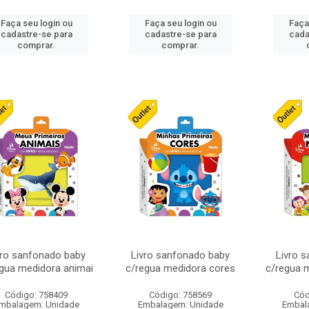
Faça seu login ou
Faça seu login ou
Faça
cadastre-se para
cadastre-se para
cada
comprar.
comprar.
vro sanfonado baby
Livro sanfonado baby
Livro 
gua medidora animai
c/regua medidora cores
c/regua 
Código: 758409
Código: 758569
Cód
mbalagem: Unidade
Embalagem: Unidade
Embal