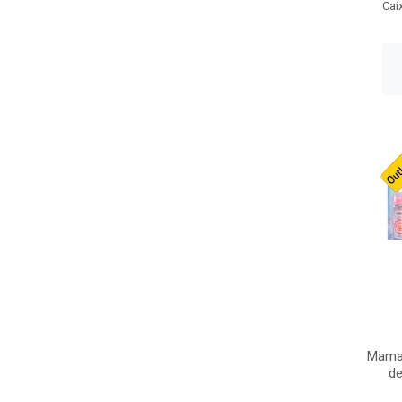
Cai
Mamad
de