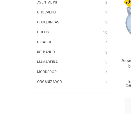
AVENTAL INF
5
CHOCALHO
1
CHUQUINHAS
1
COPOS
10
DIDATICO
4
KIT BANHO
2
Asse
MAMADEIRA
5
b
MORDEDOR
7
E
ORGANIZADOR
1
Ca