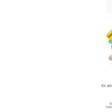
Kit al
E
Caix