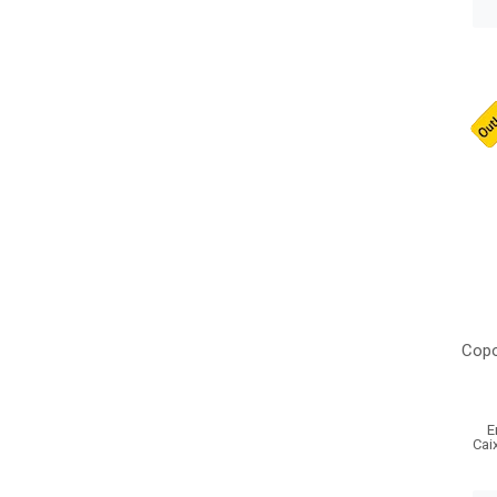
Copo
E
Cai