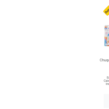
Chuqu
E
Cai
In