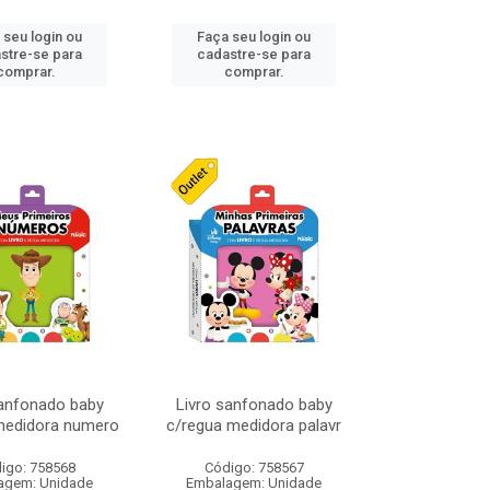
 seu login ou
Faça seu login ou
stre-se para
cadastre-se para
comprar.
comprar.
sanfonado baby
Livro sanfonado baby
medidora numero
c/regua medidora palavr
igo: 758568
Código: 758567
agem: Unidade
Embalagem: Unidade