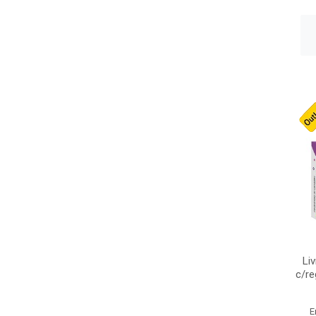
Li
c/re
E