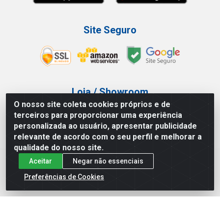
Site Seguro
Loja / Showroom
O nosso site coleta cookies próprios e de
Tel.: (11) 3227-0546
terceiros para proporcionar uma experiência
Av Vautier, 587/597 - Pari - São Paulo/SP
personalizada ao usuário, apresentar publicidade
relevante de acordo com o seu perfil e melhorar a
qualidade do nosso site.
Aceitar
Negar não essenciais
Atef Distribuidora LTDA - Av. Vautier, 585/597 - Pari - São
Paulo/SP - CEP 03.032-000 - CNPJ 27.717.135/0001-29
Preferências de Cookies