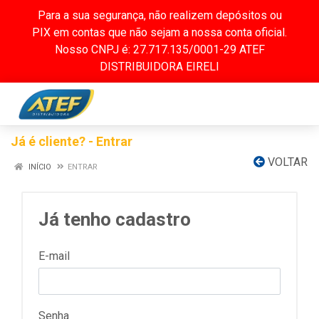
Para a sua segurança, não realizem depósitos ou
PIX em contas que não sejam a nossa conta oficial.
Nosso CNPJ é: 27.717.135/0001-29 ATEF
DISTRIBUIDORA EIRELI
Já é cliente? - Entrar
VOLTAR
INÍCIO
ENTRAR
Já tenho cadastro
E-mail
Senha