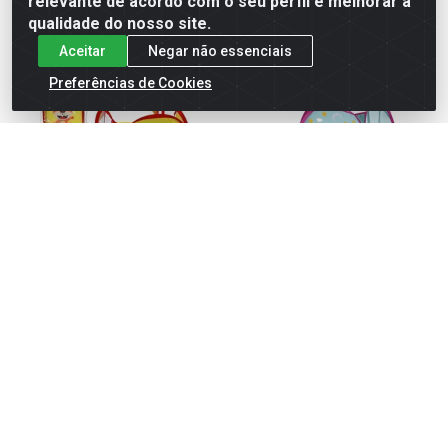
relevante de acordo com o seu perfil e melhorar a
qualidade do nosso site.
Aceitar
Negar não essenciais
Preferências de Cookies
Cesto multiuso telado
Cesto multiuso telado coruja
cachorro 30x30x50cm
30x30x50cm
Código: 840340
Código: 840341
Embalagem: Unidade
Embalagem: Unidade
Caixa Com: 120 Unidade(s)
Caixa Com: 120 Unidade(s)
Inmetro: 008378/2019
Inmetro: 008378/2019
Faça seu login ou
Faça seu login ou