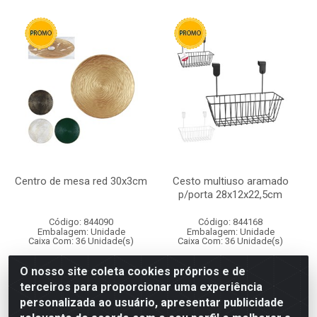
Centro de mesa red 30x3cm
Cesto multiuso aramado
p/porta 28x12x22,5cm
Código: 844090
Código: 844168
Embalagem: Unidade
Embalagem: Unidade
Caixa Com: 36 Unidade(s)
Caixa Com: 36 Unidade(s)
O nosso site coleta cookies próprios e de
Faça seu login ou
Faça seu login ou
terceiros para proporcionar uma experiência
cadastre-se para
cadastre-se para
personalizada ao usuário, apresentar publicidade
comprar.
comprar.