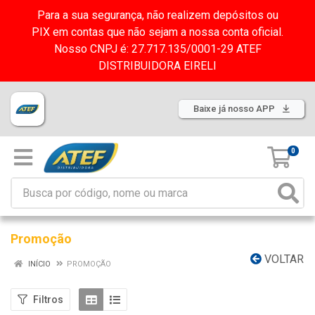
Para a sua segurança, não realizem depósitos ou
PIX em contas que não sejam a nossa conta oficial.
Nosso CNPJ é: 27.717.135/0001-29 ATEF
DISTRIBUIDORA EIRELI
Baixe já nosso APP
0
Promoção
VOLTAR
INÍCIO
PROMOÇÃO
Filtros