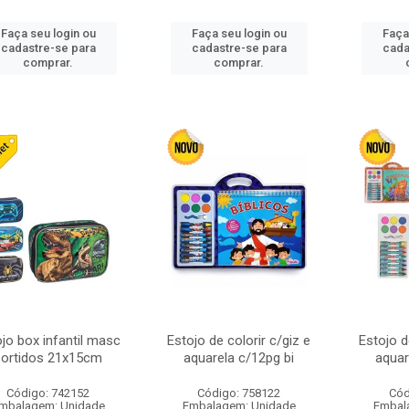
Faça seu login ou
Faça seu login ou
Faça
cadastre-se para
cadastre-se para
cada
comprar.
comprar.
jo box infantil masc
Estojo de colorir c/giz e
Estojo d
sortidos 21x15cm
aquarela c/12pg bi
aquar
Código: 742152
Código: 758122
Cód
mbalagem: Unidade
Embalagem: Unidade
Embal