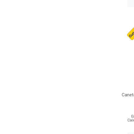
Caneta
E
Cai