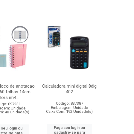
loco de anotacao
Calculadora mini digital 8dig
160 folhas 14cm
402
lors im4...
Código: 837387
igo: 097231
Embalagem: Unidade
agem: Unidade
Caixa Com: 192 Unidade(s)
m: 48 Unidade(s)
Faça seu login ou
 seu login ou
cadastre-se para
stre-se para