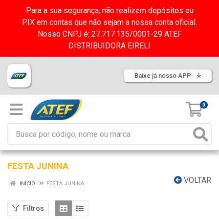
Para a sua segurança, não realizem depósitos ou
PIX em contas que não sejam a nossa conta oficial.
Nosso CNPJ é: 27.717.135/0001-29 ATEF
DISTRIBUIDORA EIRELI
Baixe já nosso APP
0
FESTA JUNINA
VOLTAR
INÍCIO
FESTA JUNINA
Filtros