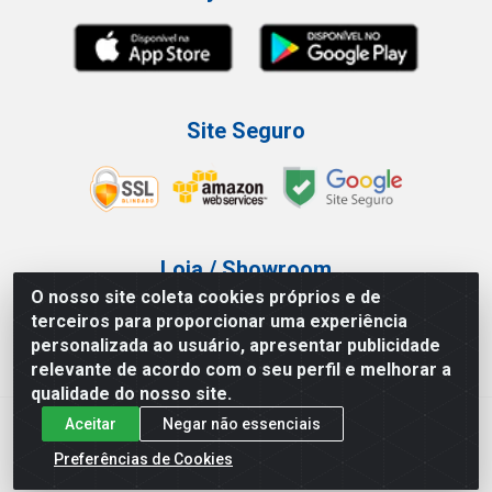
Site Seguro
Loja / Showroom
O nosso site coleta cookies próprios e de
Tel.: (11) 3227-0546
terceiros para proporcionar uma experiência
Av Vautier, 587/597 - Pari - São Paulo/SP
personalizada ao usuário, apresentar publicidade
relevante de acordo com o seu perfil e melhorar a
qualidade do nosso site.
Aceitar
Negar não essenciais
Atef Distribuidora LTDA - Av. Vautier, 585/597 - Pari - São
Paulo/SP - CEP 03.032-000 - CNPJ 27.717.135/0001-29
Preferências de Cookies