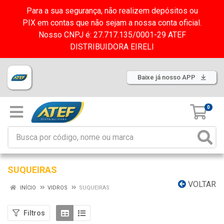
Para a sua segurança, não realizem depósitos ou
PIX em contas que não sejam a nossa conta oficial.
Nosso CNPJ é: 27.717.135/0001-29 ATEF
DISTRIBUIDORA EIRELI
Baixe já nosso APP
0
SUQUEIRAS
VOLTAR
INÍCIO
VIDROS
SUQUEIRAS
Filtros