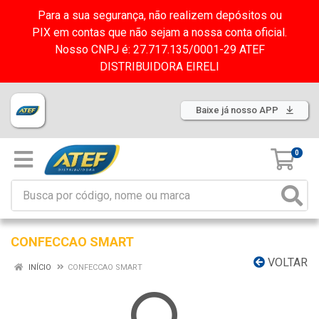
Para a sua segurança, não realizem depósitos ou
PIX em contas que não sejam a nossa conta oficial.
Nosso CNPJ é: 27.717.135/0001-29 ATEF
DISTRIBUIDORA EIRELI
Baixe já nosso APP
0
CONFECCAO SMART
VOLTAR
INÍCIO
CONFECCAO SMART