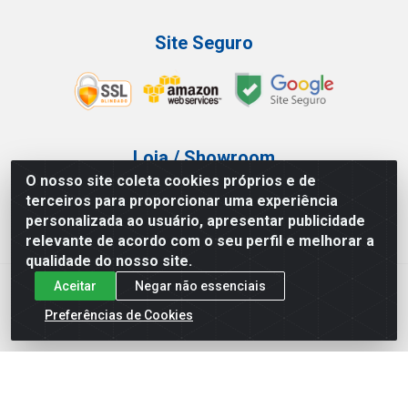
Site Seguro
Loja / Showroom
O nosso site coleta cookies próprios e de
Tel.: (11) 3227-0546
terceiros para proporcionar uma experiência
Av Vautier, 587/597 - Pari - São Paulo/SP
personalizada ao usuário, apresentar publicidade
relevante de acordo com o seu perfil e melhorar a
qualidade do nosso site.
Aceitar
Negar não essenciais
Atef Distribuidora LTDA - Av. Vautier, 585/597 - Pari - São
Paulo/SP - CEP 03.032-000 - CNPJ 27.717.135/0001-29
Preferências de Cookies