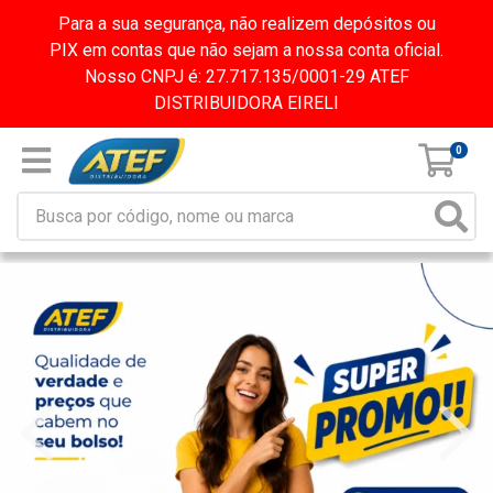
Para a sua segurança, não realizem depósitos ou
PIX em contas que não sejam a nossa conta oficial.
Nosso CNPJ é: 27.717.135/0001-29 ATEF
DISTRIBUIDORA EIRELI
0