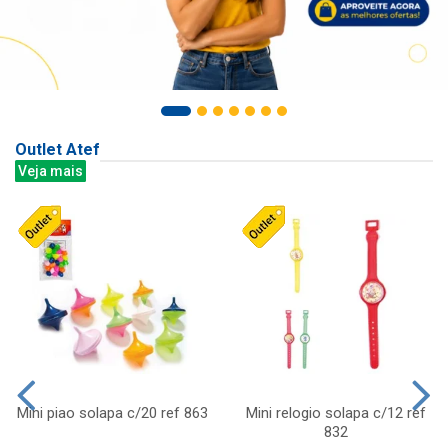
Outlet Atef
Veja mais
Mini piao solapa c/20 ref 863
Mini relogio solapa c/12 ref
832