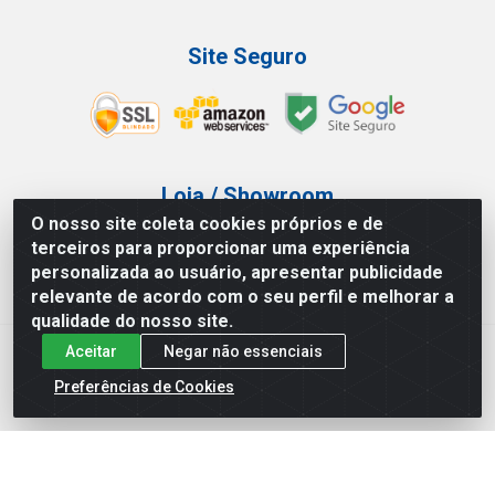
Site Seguro
Loja / Showroom
O nosso site coleta cookies próprios e de
Tel.: (11) 3227-0546
terceiros para proporcionar uma experiência
Av Vautier, 587/597 - Pari - São Paulo/SP
personalizada ao usuário, apresentar publicidade
relevante de acordo com o seu perfil e melhorar a
qualidade do nosso site.
Aceitar
Negar não essenciais
Atef Distribuidora LTDA - Av. Vautier, 585/597 - Pari - São
Paulo/SP - CEP 03.032-000 - CNPJ 27.717.135/0001-29
Preferências de Cookies