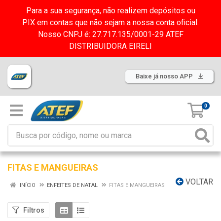
Para a sua segurança, não realizem depósitos ou
PIX em contas que não sejam a nossa conta oficial.
Nosso CNPJ é: 27.717.135/0001-29 ATEF
DISTRIBUIDORA EIRELI
Baixe já nosso APP
0
FITAS E MANGUEIRAS
VOLTAR
INÍCIO
ENFEITES DE NATAL
FITAS E MANGUEIRAS
Filtros