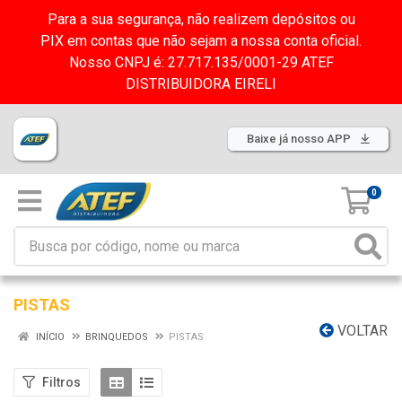
Para a sua segurança, não realizem depósitos ou
PIX em contas que não sejam a nossa conta oficial.
Nosso CNPJ é: 27.717.135/0001-29 ATEF
DISTRIBUIDORA EIRELI
Baixe já nosso APP
0
PISTAS
VOLTAR
INÍCIO
BRINQUEDOS
PISTAS
Filtros