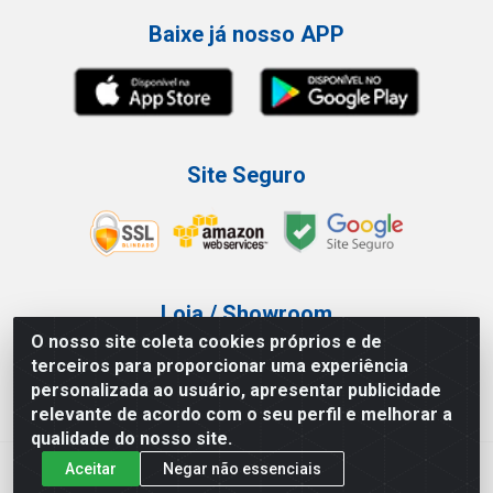
Baixe já nosso APP
Site Seguro
Loja / Showroom
O nosso site coleta cookies próprios e de
Tel.: (11) 3227-0546
terceiros para proporcionar uma experiência
Av Vautier, 587/597 - Pari - São Paulo/SP
personalizada ao usuário, apresentar publicidade
relevante de acordo com o seu perfil e melhorar a
qualidade do nosso site.
Aceitar
Negar não essenciais
Atef Distribuidora LTDA - Av. Vautier, 585/597 - Pari - São