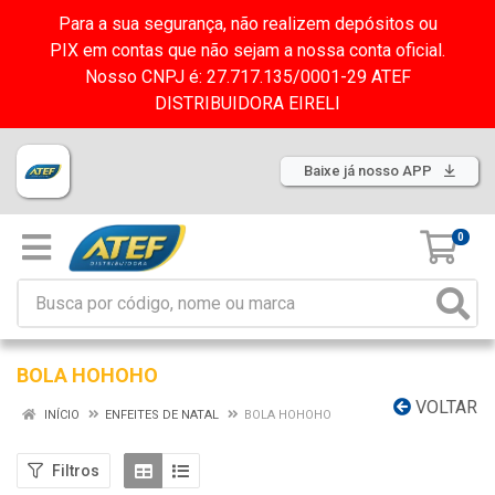
Para a sua segurança, não realizem depósitos ou
PIX em contas que não sejam a nossa conta oficial.
Nosso CNPJ é: 27.717.135/0001-29 ATEF
DISTRIBUIDORA EIRELI
Baixe já nosso APP
0
BOLA HOHOHO
VOLTAR
INÍCIO
ENFEITES DE NATAL
BOLA HOHOHO
Filtros