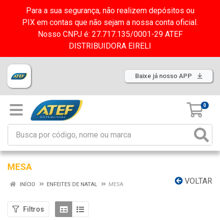
Para a sua segurança, não realizem depósitos ou
PIX em contas que não sejam a nossa conta oficial.
Nosso CNPJ é: 27.717.135/0001-29 ATEF
DISTRIBUIDORA EIRELI
Baixe já nosso APP
0
MESA
VOLTAR
INÍCIO
ENFEITES DE NATAL
MESA
Filtros