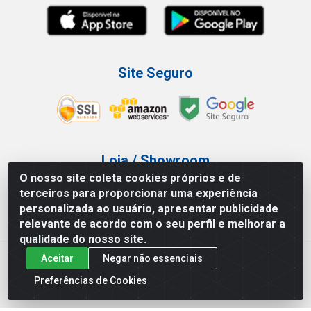
Site Seguro
Loja / Showroom
O nosso site coleta cookies próprios e de
Tel.: (11) 3227-0546
terceiros para proporcionar uma experiência
Av Vautier, 587/597 - Pari - São Paulo/SP
personalizada ao usuário, apresentar publicidade
relevante de acordo com o seu perfil e melhorar a
qualidade do nosso site.
Aceitar
Negar não essenciais
Atef Distribuidora LTDA - Av. Vautier, 585/597 - Pari - São
Paulo/SP - CEP 03.032-000 - CNPJ 27.717.135/0001-29
Preferências de Cookies