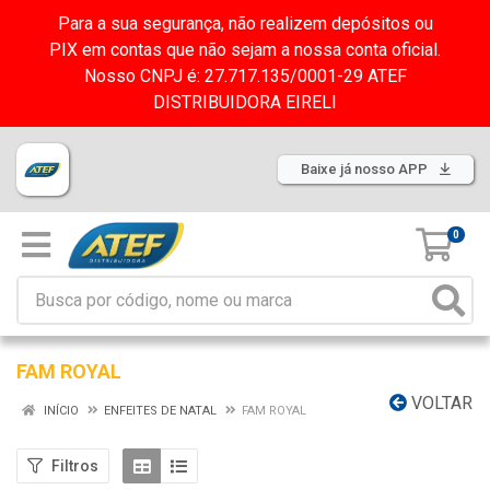
Para a sua segurança, não realizem depósitos ou
PIX em contas que não sejam a nossa conta oficial.
Nosso CNPJ é: 27.717.135/0001-29 ATEF
DISTRIBUIDORA EIRELI
Baixe já nosso APP
0
FAM ROYAL
VOLTAR
INÍCIO
ENFEITES DE NATAL
FAM ROYAL
Filtros