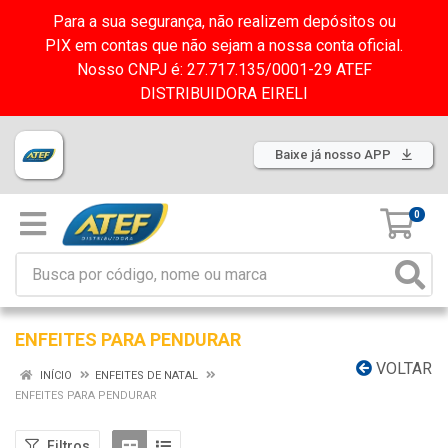
Para a sua segurança, não realizem depósitos ou
PIX em contas que não sejam a nossa conta oficial.
Nosso CNPJ é: 27.717.135/0001-29 ATEF
DISTRIBUIDORA EIRELI
Baixe já nosso APP
0
ENFEITES PARA PENDURAR
VOLTAR
INÍCIO
ENFEITES DE NATAL
ENFEITES PARA PENDURAR
Filtros