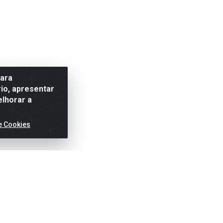
para
io, apresentar
elhorar a
e Cookies