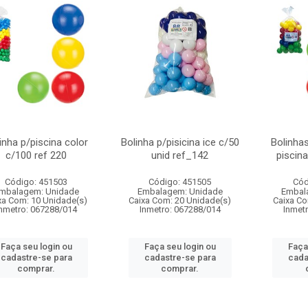
inha p/piscina color
Bolinha p/pisicina ice c/50
Bolinhas
c/100 ref 220
unid ref_142
piscin
Código: 451503
Código: 451505
Cód
mbalagem: Unidade
Embalagem: Unidade
Embal
xa Com: 10 Unidade(s)
Caixa Com: 20 Unidade(s)
Caixa Co
nmetro: 067288/014
Inmetro: 067288/014
Inmet
Faça seu login ou
Faça seu login ou
Faça
cadastre-se para
cadastre-se para
cada
comprar.
comprar.