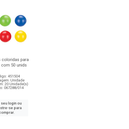
 coloridas para
a com 50 unids
igo: 451504
agem: Unidade
m: 20 Unidade(s)
ro: 067288/014
 seu login ou
stre-se para
comprar.