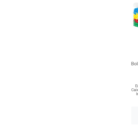
Bol
E
Cai
I