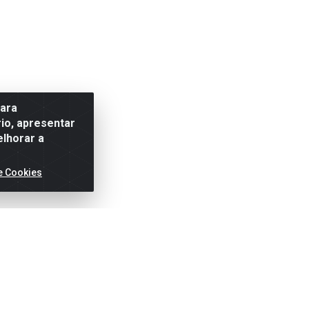
para
io, apresentar
elhorar a
e Cookies