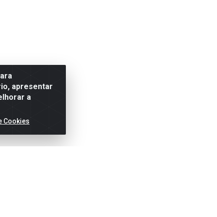
para
io, apresentar
elhorar a
e Cookies