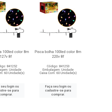
a 100led color 8m
Pisca bolha 100led color 8m
127v 8f
220v 8f
igo: 841252
Código: 841253
agem: Unidade
Embalagem: Unidade
m: 60 Unidade(s)
Caixa Com: 60 Unidade(s)
 seu login ou
Faça seu login ou
stre-se para
cadastre-se para
comprar.
comprar.