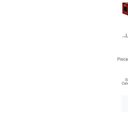
Pisca
E
Cai