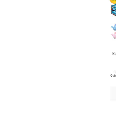
Ba
E
Cai