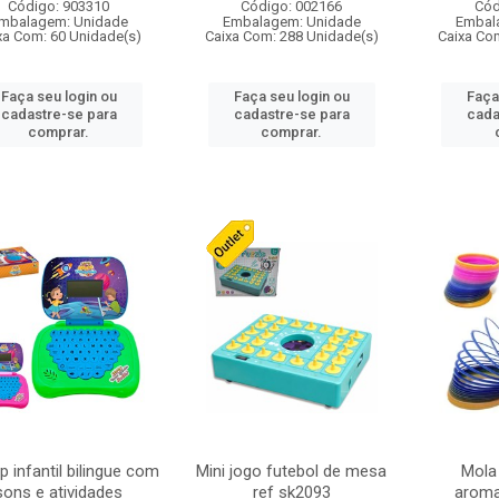
Código: 903310
Código: 002166
Cód
mbalagem: Unidade
Embalagem: Unidade
Embal
xa Com: 60 Unidade(s)
Caixa Com: 288 Unidade(s)
Caixa Co
Faça seu login ou
Faça seu login ou
Faça
cadastre-se para
cadastre-se para
cada
comprar.
comprar.
p infantil bilingue com
Mini jogo futebol de mesa
Mola
sons e atividades
ref sk2093
aroma