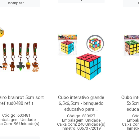
comprar.
iro brainrot 5cm sort
Cubo interativo grande
Cubo int
ref tud0480 ref t
6,5x6,5cm - brinquedo
5x5cm
educativo para ...
educat
Código: 600481
Código: 830627
Cód
mbalagem: Unidade
Embalagem: Unidade
Embal
xa Com: 96 Unidade(s)
Caixa Com: 240 Unidade(s)
Caixa Co
Inmetro: 006737/2019
Inmetr