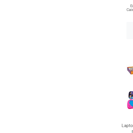
E
Cai
Lapto