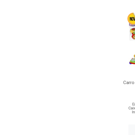
Carro
E
Cai
I