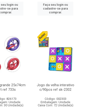
 seu login ou
Faça seu login ou
stre-se para
cadastre-se para
comprar.
comprar.
a grande 25x74cm
Jogo da velha interativo
t ref 733s
c/90pcs ref sk-2302
igo: 826173
Código: 002303
agem: Unidade
Embalagem: Unidade
m: 30 Unidade(s)
Caixa Com: 72 Unidade(s)