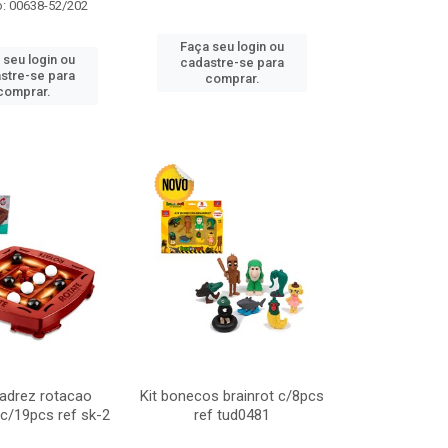
o: 00638-52/202
Faça seu login ou
 seu login ou
cadastre-se para
stre-se para
comprar.
comprar.
adrez rotacao
Kit bonecos brainrot c/8pcs
c/19pcs ref sk-2
ref tud0481