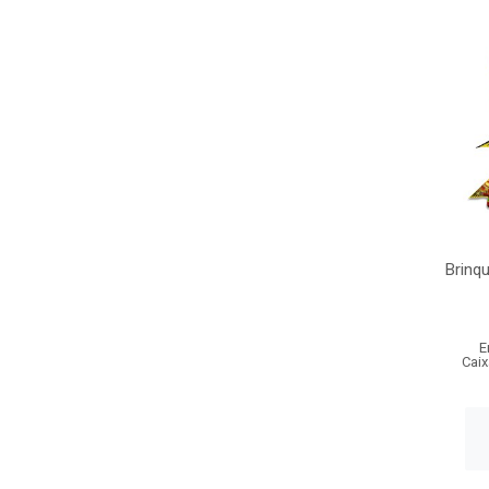
Brinq
E
Caix