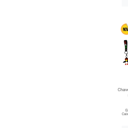
Chave
E
Cai