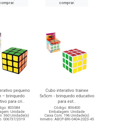
comprar.
comprar.
erativo pequeno
Cubo interativo trainee
 – brinquedo
5x5cm - brinquedo educativo
ivo para cri...
para est...
igo: 833584
Código: 836400
agem: Unidade
Embalagem: Unidade
m: 360 Unidade(s)
Caixa Com: 196 Unidade(s)
o: 006737/2019
Inmetro: ABCP-BRI-0404-2023-45