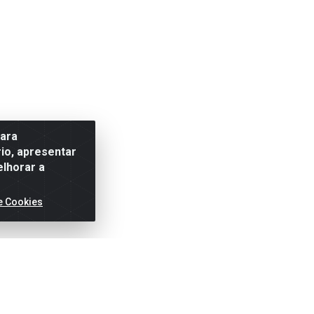
para
io, apresentar
elhorar a
e Cookies