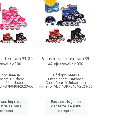
line fem tam:31-34
Patins in line masc tam:39-
tavel cx:006
42 ajustavel cx:006
igo: 844404
Código: 844403
agem: Unidade
Embalagem: Unidade
om: 6 Unidade(s)
Caixa Com: 6 Unidade(s)
CP-BRI-0404-2023-66
Inmetro: ABCP-BRI-0404-2023-66
 seu login ou
Faça seu login ou
stre-se para
cadastre-se para
comprar.
comprar.