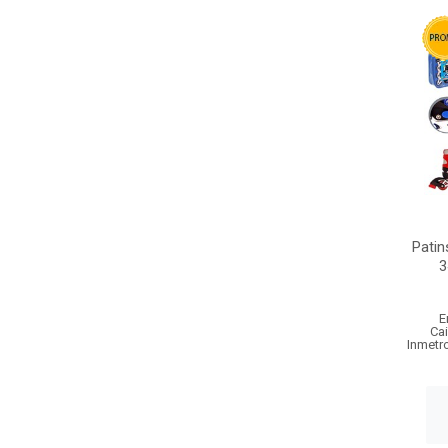
Patin
3
E
Ca
Inmetr