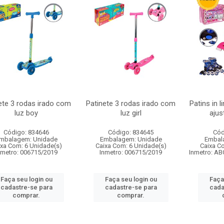
ete 3 rodas irado com
Patinete 3 rodas irado com
Patins in 
luz boy
luz girl
ajus
Código: 834646
Código: 834645
Cód
mbalagem: Unidade
Embalagem: Unidade
Embal
ixa Com: 6 Unidade(s)
Caixa Com: 6 Unidade(s)
Caixa C
nmetro: 006715/2019
Inmetro: 006715/2019
Inmetro: AB
Faça seu login ou
Faça seu login ou
Faça
cadastre-se para
cadastre-se para
cada
comprar.
comprar.