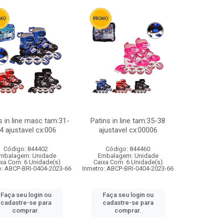
s in line masc tam:31-
Patins in line tam:35-38
4 ajustavel cx:006
ajustavel cx:00006
Código: 844402
Código: 844460
mbalagem: Unidade
Embalagem: Unidade
ixa Com: 6 Unidade(s)
Caixa Com: 6 Unidade(s)
o: ABCP-BRI-0404-2023-66
Inmetro: ABCP-BRI-0404-2023-66
Faça seu login ou
Faça seu login ou
cadastre-se para
cadastre-se para
comprar.
comprar.