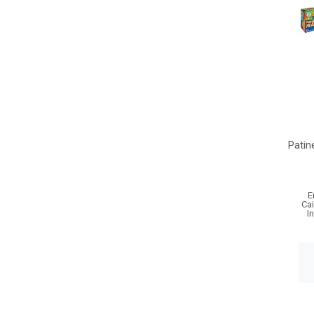
Patin
E
Ca
I