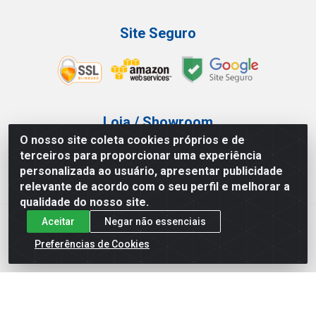
Site Seguro
Loja / Showroom
O nosso site coleta cookies próprios e de
Tel.: (11) 3227-0546
terceiros para proporcionar uma experiência
Av Vautier, 587/597 - Pari - São Paulo/SP
personalizada ao usuário, apresentar publicidade
relevante de acordo com o seu perfil e melhorar a
qualidade do nosso site.
Aceitar
Negar não essenciais
Atef Distribuidora LTDA - Av. Vautier, 585/597 - Pari - São
Paulo/SP - CEP 03.032-000 - CNPJ 27.717.135/0001-29
Preferências de Cookies