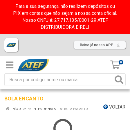
Para a sua segurança, não realizem depósitos ou
PIX em contas que não sejam a nossa conta oficial.
Nosso CNPJ é: 27.717.135/0001-29 ATEF
DISTRIBUIDORA EIRELI
Baixe já nosso APP
0
BOLA ENCANTO
VOLTAR
INÍCIO
ENFEITES DE NATAL
BOLA ENCANTO