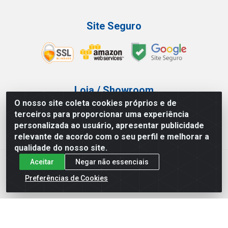
Site Seguro
Loja / Showroom
O nosso site coleta cookies próprios e de
Tel.: (11) 3227-0546
terceiros para proporcionar uma experiência
Av Vautier, 587/597 - Pari - São Paulo/SP
personalizada ao usuário, apresentar publicidade
relevante de acordo com o seu perfil e melhorar a
qualidade do nosso site.
Aceitar
Negar não essenciais
Atef Distribuidora LTDA - Av. Vautier, 585/597 - Pari - São
Paulo/SP - CEP 03.032-000 - CNPJ 27.717.135/0001-29
Preferências de Cookies