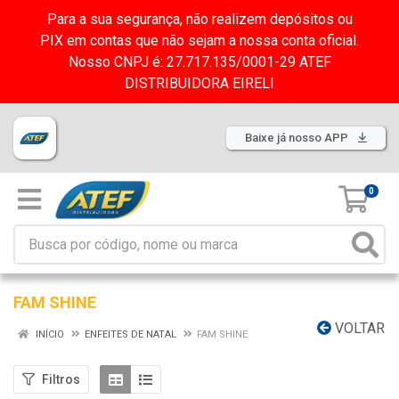
Para a sua segurança, não realizem depósitos ou
PIX em contas que não sejam a nossa conta oficial.
Nosso CNPJ é: 27.717.135/0001-29 ATEF
DISTRIBUIDORA EIRELI
Baixe já nosso APP
0
FAM SHINE
VOLTAR
INÍCIO
ENFEITES DE NATAL
FAM SHINE
Filtros