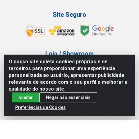
Site Seguro
Loja / Showroom
O nosso site coleta cookies próprios e de
Tel.: (11) 3227-0546
terceiros para proporcionar uma experiência
Av Vautier, 587/597 - Pari - São Paulo/SP
personalizada ao usuário, apresentar publicidade
relevante de acordo com o seu perfil e melhorar a
qualidade do nosso site.
Aceitar
Negar não essenciais
Atef Distribuidora LTDA - Av. Vautier, 585/597 - Pari - São
Paulo/SP - CEP 03.032-000 - CNPJ 27.717.135/0001-29
Preferências de Cookies