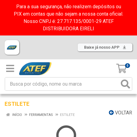
Para a sua segurança, não realizem depósitos ou
PIX em contas que não sejam a nossa conta oficial.
Nosso CNPJ é: 27.717.135/0001-29 ATEF
DISTRIBUIDORA EIRELI
Baixe já nosso APP
0
ESTILETE
VOLTAR
INÍCIO
FERRAMENTAS
ESTILETE