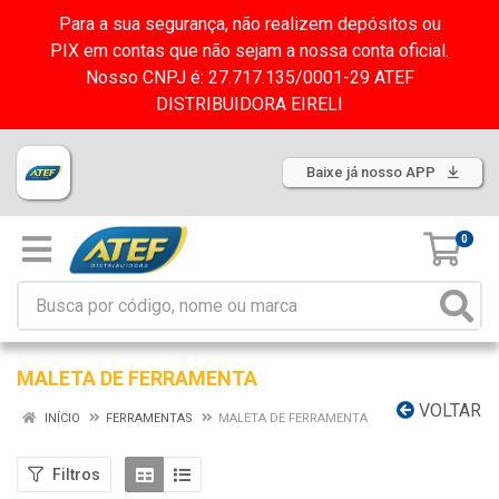
Para a sua segurança, não realizem depósitos ou
PIX em contas que não sejam a nossa conta oficial.
Nosso CNPJ é: 27.717.135/0001-29 ATEF
DISTRIBUIDORA EIRELI
Baixe já nosso APP
0
MALETA DE FERRAMENTA
VOLTAR
INÍCIO
FERRAMENTAS
MALETA DE FERRAMENTA
Filtros