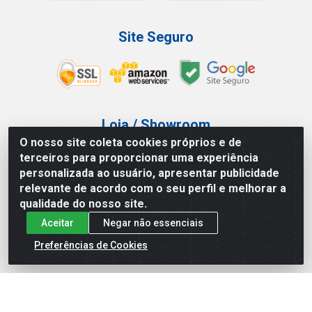
Site Seguro
Loja / Showroom
O nosso site coleta cookies próprios e de
Tel.: (11) 3227-0546
terceiros para proporcionar uma experiência
Av Vautier, 587/597 - Pari - São Paulo/SP
personalizada ao usuário, apresentar publicidade
relevante de acordo com o seu perfil e melhorar a
qualidade do nosso site.
Aceitar
Negar não essenciais
Atef Distribuidora LTDA - Av. Vautier, 585/597 - Pari - São
Paulo/SP - CEP 03.032-000 - CNPJ 27.717.135/0001-29
Preferências de Cookies