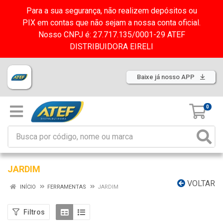
Para a sua segurança, não realizem depósitos ou
PIX em contas que não sejam a nossa conta oficial.
Nosso CNPJ é: 27.717.135/0001-29 ATEF
DISTRIBUIDORA EIRELI
Baixe já nosso APP
0
JARDIM
VOLTAR
INÍCIO
FERRAMENTAS
JARDIM
Filtros