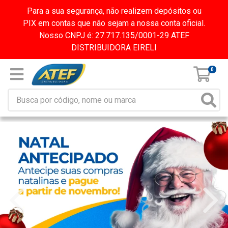
Para a sua segurança, não realizem depósitos ou
PIX em contas que não sejam a nossa conta oficial.
Nosso CNPJ é: 27.717.135/0001-29 ATEF
DISTRIBUIDORA EIRELI
0