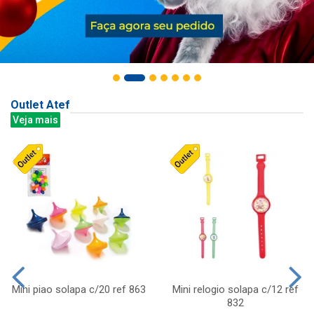
Outlet Atef
Veja mais
Mini piao solapa c/20 ref 863
Mini relogio solapa c/12 ref
832