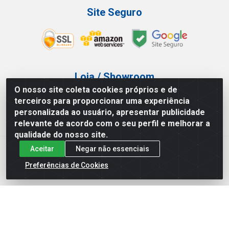
Site Seguro
Loja / Showroom
O nosso site coleta cookies próprios e de
Tel.: (11) 3227-0546
terceiros para proporcionar uma experiência
Av Vautier, 587/597 - Pari - São Paulo/SP
personalizada ao usuário, apresentar publicidade
relevante de acordo com o seu perfil e melhorar a
qualidade do nosso site.
Aceitar
Negar não essenciais
Atef Distribuidora LTDA - Av. Vautier, 585/597 - Pari - São
Paulo/SP - CEP 03.032-000 - CNPJ 27.717.135/0001-29
Preferências de Cookies