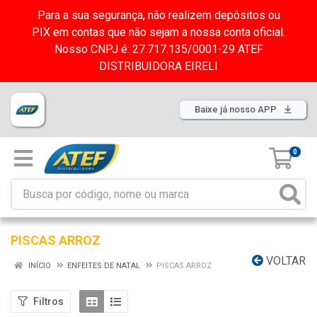
Para a sua segurança, não realizem depósitos ou
PIX em contas que não sejam a nossa conta oficial.
Nosso CNPJ é: 27.717.135/0001-29 ATEF
DISTRIBUIDORA EIRELI
Baixe já nosso APP
0
PISCAS ARROZ
VOLTAR
INÍCIO
ENFEITES DE NATAL
PISCAS ARROZ
Filtros