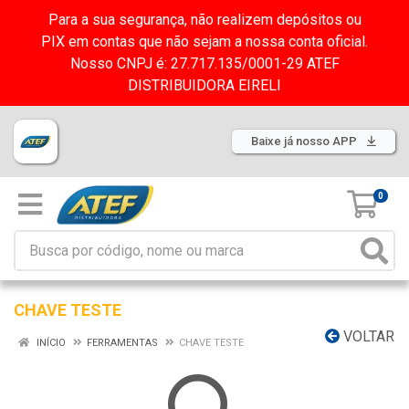
Para a sua segurança, não realizem depósitos ou
PIX em contas que não sejam a nossa conta oficial.
Nosso CNPJ é: 27.717.135/0001-29 ATEF
DISTRIBUIDORA EIRELI
Baixe já nosso APP
0
CHAVE TESTE
VOLTAR
INÍCIO
FERRAMENTAS
CHAVE TESTE