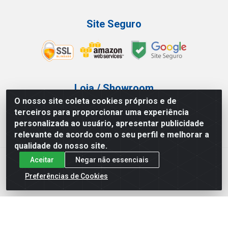
Site Seguro
Loja / Showroom
O nosso site coleta cookies próprios e de
Tel.: (11) 3227-0546
terceiros para proporcionar uma experiência
Av Vautier, 587/597 - Pari - São Paulo/SP
personalizada ao usuário, apresentar publicidade
relevante de acordo com o seu perfil e melhorar a
qualidade do nosso site.
Aceitar
Negar não essenciais
Atef Distribuidora LTDA - Av. Vautier, 585/597 - Pari - São
Paulo/SP - CEP 03.032-000 - CNPJ 27.717.135/0001-29
Preferências de Cookies