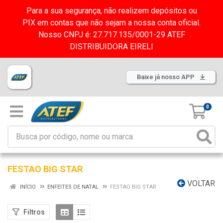
Para a sua segurança, não realizem depósitos ou
PIX em contas que não sejam a nossa conta oficial.
Nosso CNPJ é: 27.717.135/0001-29 ATEF
DISTRIBUIDORA EIRELI
Baixe já nosso APP
0
FESTAO BIG STAR
VOLTAR
INÍCIO
ENFEITES DE NATAL
FESTAO BIG STAR
Filtros