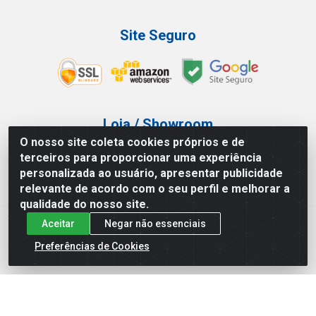
Site Seguro
Loja / Showroom
O nosso site coleta cookies próprios e de
Tel.: (11) 3227-0546
terceiros para proporcionar uma experiência
Av Vautier, 587/597 - Pari - São Paulo/SP
personalizada ao usuário, apresentar publicidade
relevante de acordo com o seu perfil e melhorar a
qualidade do nosso site.
Aceitar
Negar não essenciais
Atef Distribuidora LTDA - Av. Vautier, 585/597 - Pari - São
Paulo/SP - CEP 03.032-000 - CNPJ 27.717.135/0001-29
Preferências de Cookies