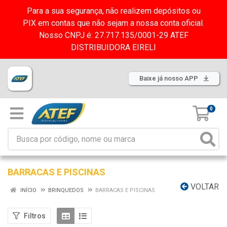
Para a sua segurança, não realizem depósitos ou
PIX em contas que não sejam a nossa conta oficial.
Nosso CNPJ é: 27.717.135/0001-29 ATEF
DISTRIBUIDORA EIRELI
Baixe já nosso APP
0
BARRACAS E PISCINAS
VOLTAR
INÍCIO
BRINQUEDOS
BARRACAS E PISCINAS
Filtros